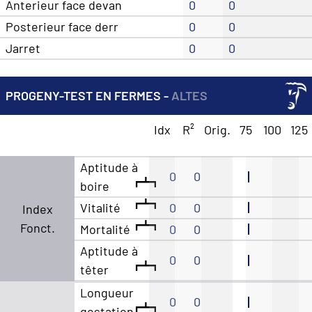
Anterieur face devan
0
0
Posterieur face derr
0
0
Jarret
0
0
PROGENY-TEST EN FERMES -
ALTES
Idx
R²
Orig.
75
100
125
Aptitude à
0
0
boire
Vitalité
0
0
Index
Fonct.
Mortalité
0
0
Aptitude à
0
0
têter
Longueur
0
0
gestation