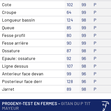
Cote
102
99
P
Croupe
64
99
P
Longueur bassin
124
98
P
Queue
85
99
P
Fesse profil
80
99
P
Fesse arrière
90
99
P
Ossature
87
98
P
Epaule: ossature
92
96
P
Ligne dessus
107
98
P
Anterieur face devan
99
96
P
Posterieur face derr
128
96
P
Jarret
89
98
P
PROGENY-TEST EN FERMES -
GITAN DU P TIT
MAYEUR