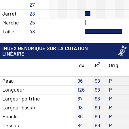
27
Jarret
28
Marche
25
Taille
48
INDEX GÉNOMIQUE SUR LA COTATION
LINÉAIRE
2
Idx
R
Orig.
Peau
96
98
P
Longueur
126
98
P
Largeur poitrine
87
98
P
Largeur bassin
98
99
P
Epaule
86
99
P
Dessus
84
99
P