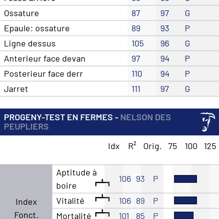
Ossature
87
97
G
Epaule: ossature
89
93
P
Ligne dessus
105
96
G
Anterieur face devan
97
94
P
Posterieur face derr
110
94
P
Jarret
111
97
G
PROGENY-TEST EN FERMES -
NELSON DES
PEUPLIERS
Idx
R²
Orig.
75
100
125
Aptitude à
106
93
P
boire
Vitalité
106
89
P
Index
Fonct.
Mortalité
101
85
P