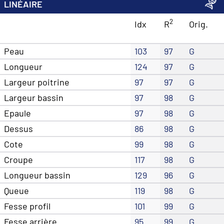
LINÉAIRE
2
Idx
R
Orig.
Peau
103
97
G
Longueur
124
97
G
Largeur poitrine
97
97
G
Largeur bassin
97
98
G
Epaule
97
98
G
Dessus
86
98
G
Cote
99
98
G
Croupe
117
98
G
Longueur bassin
129
96
G
Queue
119
98
G
Fesse profil
101
99
G
Fesse arrière
95
99
G