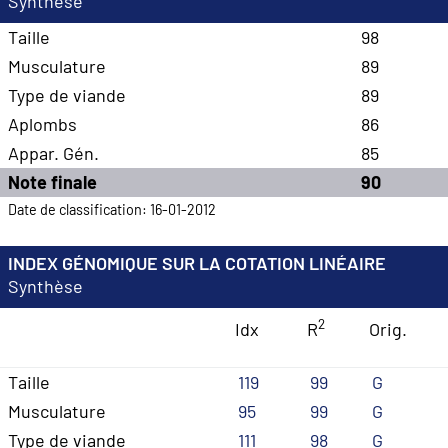
Synthèse
Taille
98
Musculature
89
Type de viande
89
Aplombs
86
Appar. Gén.
85
Note finale
90
Date de classification: 16-01-2012
INDEX GÉNOMIQUE SUR LA COTATION LINÉAIRE
Synthèse
2
Idx
R
Orig.
Taille
119
99
G
Musculature
95
99
G
Type de viande
111
98
G