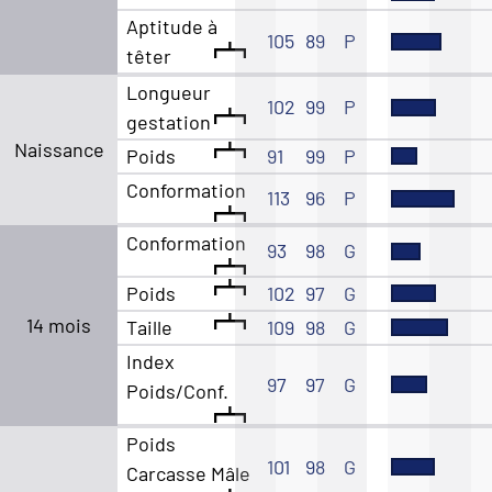
Aptitude à
105
89
P
têter
Longueur
102
99
P
gestation
Naissance
Poids
91
99
P
Conformation
113
96
P
Conformation
93
98
G
Poids
102
97
G
14 mois
Taille
109
98
G
Index
97
97
G
Poids/Conf.
Poids
101
98
G
Carcasse Mâle