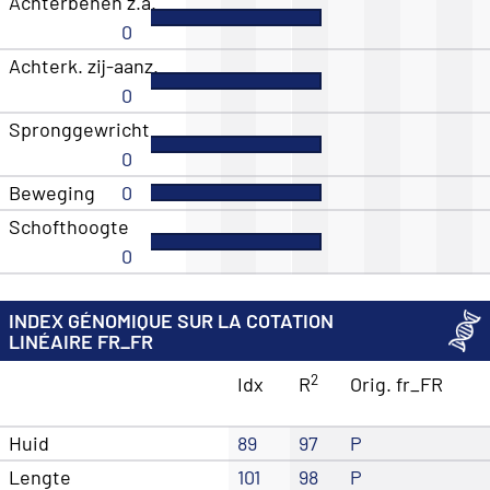
Achterbenen z.a.
0
Achterk. zij-aanz.
0
Spronggewricht
0
Beweging
0
Schofthoogte
0
INDEX GÉNOMIQUE SUR LA COTATION
LINÉAIRE FR_FR
2
Idx
R
Orig. fr_FR
Huid
89
97
P
Lengte
101
98
P