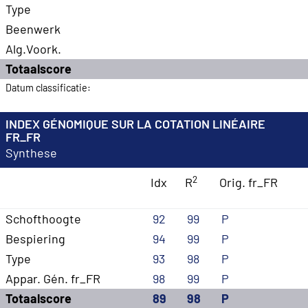
Type
Beenwerk
Alg.Voork.
Totaalscore
Datum classificatie:
INDEX GÉNOMIQUE SUR LA COTATION LINÉAIRE
FR_FR
Synthese
2
Idx
R
Orig. fr_FR
Schofthoogte
92
99
P
Bespiering
94
99
P
Type
93
98
P
Appar. Gén. fr_FR
98
99
P
Totaalscore
89
98
P