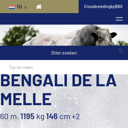
Skip to main content
Nl
CrossbreedingbyBBG
Stier zoeken
BENGALI DE LA
MELLE
60 m.
1195
kg
146
cm
+2