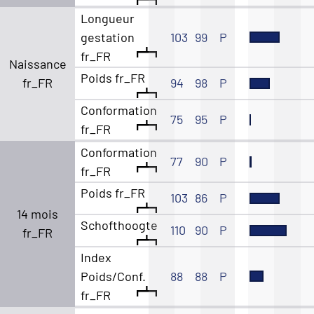
Longueur
gestation
103
99
P
fr_FR
Naissance
Poids fr_FR
fr_FR
94
98
P
Conformation
75
95
P
fr_FR
Conformation
77
90
P
fr_FR
Poids fr_FR
103
86
P
14 mois
Schofthoogte
110
90
P
fr_FR
Index
Poids/Conf.
88
88
P
fr_FR