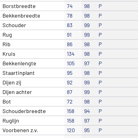
Borstbreedte
74
98
P
Bekkenbreedte
78
98
P
Schouder
83
99
P
Rug
91
99
P
Rib
86
98
P
Kruis
134
98
P
Bekkenlengte
105
97
P
Staartinplant
95
98
P
Dijen zij
92
99
P
Dijen achter
87
99
P
Bot
72
98
P
Schouderbreedte
158
94
P
Ruglijn
158
97
P
Voorbenen z.v.
120
95
P