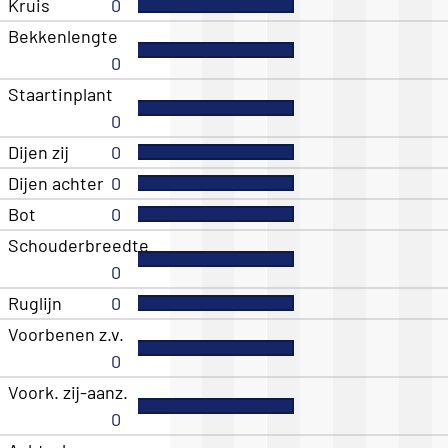
Kruis
0
Bekkenlengte
0
Staartinplant
0
Dijen zij
0
Dijen achter
0
Bot
0
Schouderbreedte
0
Ruglijn
0
Voorbenen z.v.
0
Voork. zij-aanz.
0