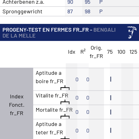
Achterbenen z.a.
90
95
P
Spronggewricht
87
98
P
PROGENY-TEST EN FERMES FR_FR -
BENGALI
DE LA MELLE
Orig.
Idx
R²
75
100
125
fr_FR
Aptitude a
0
0
boire fr_FR
Vitalite fr_FR
Index
0
0
Fonct.
Mortalite fr_FR
0
0
fr_FR
Aptitude a
0
0
teter fr_FR