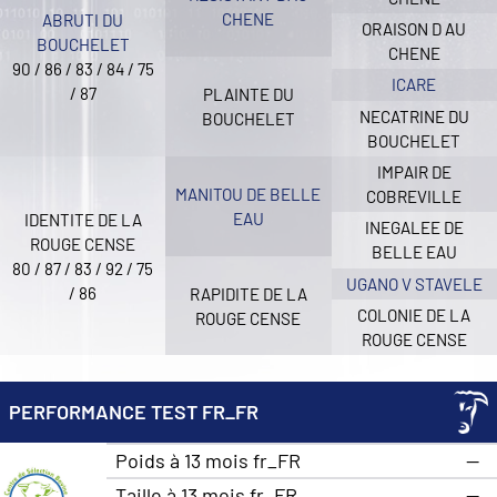
CHENE
ABRUTI DU
ORAISON D AU
BOUCHELET
CHENE
90 / 86 / 83 / 84 / 75
ICARE
/ 87
PLAINTE DU
NECATRINE DU
BOUCHELET
BOUCHELET
IMPAIR DE
MANITOU DE BELLE
COBREVILLE
EAU
IDENTITE DE LA
INEGALEE DE
ROUGE CENSE
BELLE EAU
80 / 87 / 83 / 92 / 75
UGANO V STAVELE
/ 86
RAPIDITE DE LA
COLONIE DE LA
ROUGE CENSE
ROUGE CENSE
PERFORMANCE TEST FR_FR
Poids à 13 mois fr_FR
—
Taille à 13 mois fr_FR
—