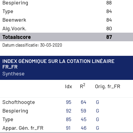
Bespiering
88
Type
84
Beenwerk
84
Alg.Voork.
80
Totaalscore
87
Datum classificatie: 30-03-2020
INDEX GÉNOMIQUE SUR LA COTATION LINÉAIRE
FR_FR
Synthese
2
Idx
R
Orig. fr_FR
Schofthoogte
95
64
G
Bespiering
92
59
G
Type
85
45
G
Appar. Gén. fr_FR
91
46
G