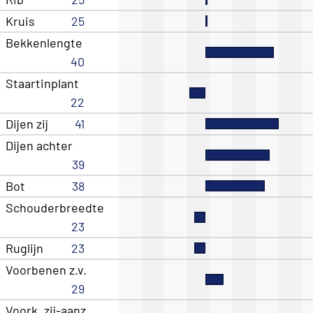
Kruis
25
Bekkenlengte
40
Staartinplant
22
Dijen zij
41
Dijen achter
39
Bot
38
Schouderbreedte
23
Ruglijn
23
Voorbenen z.v.
29
Voork. zij-aanz.