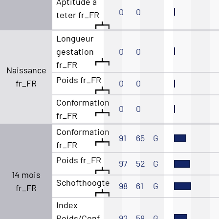
Aptitude a
0
0
teter fr_FR
Longueur
gestation
0
0
fr_FR
Naissance
Poids fr_FR
fr_FR
0
0
Conformation
0
0
fr_FR
Conformation
91
65
G
fr_FR
Poids fr_FR
97
52
G
14 mois
Schofthoogte
98
61
G
fr_FR
Index
Poids/Conf.
92
58
G