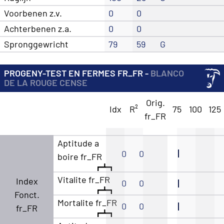
Voorbenen z.v.
0
0
Achterbenen z.a.
0
0
Spronggewricht
79
59
G
PROGENY-TEST EN FERMES FR_FR -
BLANCO
DE LA ROUGE CENSE
Orig.
Idx
R²
75
100
125
fr_FR
Aptitude a
0
0
boire fr_FR
Vitalite fr_FR
Index
0
0
Fonct.
Mortalite fr_FR
0
0
fr_FR