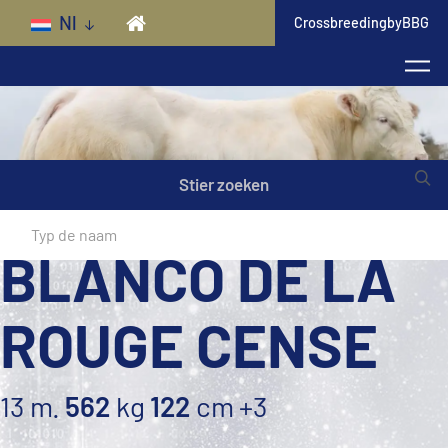
Skip to main content
Nl
CrossbreedingbyBBG
Stier zoeken
BLANCO DE LA
ROUGE CENSE
13 m.
562
kg
122
cm
+3