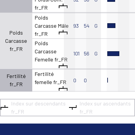
fr_FR
Poids
Carcasse Mâle
93
54
G
Poids
fr_FR
Carcasse
Poids
fr_FR
Carcasse
101
56
G
Femelle fr_FR
Fertilité
Fertilité
0
0
femelle fr_FR
fr_FR
Index sur descendants
Index sur ascendants
fr_FR
fr_FR