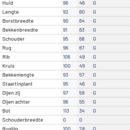
Huid
96
46
G
Lengte
92
60
G
Borstbreedte
90
64
G
Bekkenbreedte
91
63
G
Schouder
95
68
G
Rug
96
67
G
Rib
106
49
G
Kruis
100
49
G
Bekkenlengte
93
57
G
Staartinplant
95
46
G
Dijen zij
97
59
G
Dijen achter
96
55
G
Bot
113
34
G
Schouderbreedte
0
0
Ruglijn
100
28
G