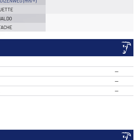
LUIZENWEG (mh/+)
UETTE
NALDO
TACHE
—
—
R
—