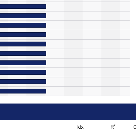
Idx
R²
O