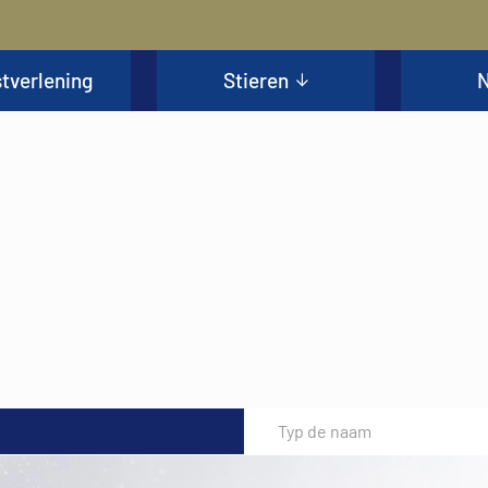
tverlening
Stieren
N