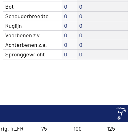
Bot
0
0
Schouderbreedte
0
0
Ruglijn
0
0
Voorbenen z.v.
0
0
Achterbenen z.a.
0
0
Spronggewricht
0
0
rig. fr_FR
75
100
125