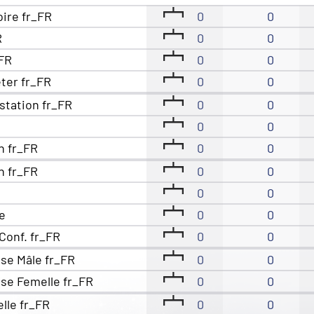
oire fr_FR
0
0
R
0
0
_FR
0
0
eter fr_FR
0
0
station fr_FR
0
0
0
0
n fr_FR
0
0
n fr_FR
0
0
0
0
e
0
0
Conf. fr_FR
0
0
se Mâle fr_FR
0
0
se Femelle fr_FR
0
0
elle fr_FR
0
0