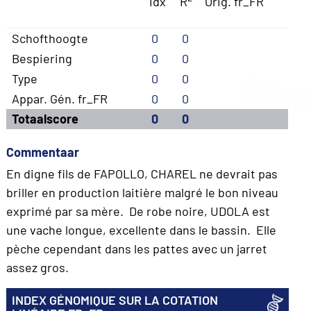
Idx
R
Orig. fr_FR
Schofthoogte
0
0
Bespiering
0
0
Type
0
0
Appar. Gén. fr_FR
0
0
Totaalscore
0
0
Commentaar
En digne fils de FAPOLLO, CHAREL ne devrait pas
briller en production laitière malgré le bon niveau
exprimé par sa mère. De robe noire, UDOLA est
une vache longue, excellente dans le bassin. Elle
pèche cependant dans les pattes avec un jarret
assez gros.
INDEX GÉNOMIQUE SUR LA COTATION