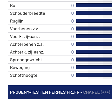
Bot
0
Schouderbreedte
0
Ruglijn
0
Voorbenen z.v.
0
Voork. zij-aanz.
0
Achterbenen z.a.
0
Achterk. zij-aanz.
0
Spronggewricht
0
Beweging
0
Schofthoogte
0
PROGENY-TEST EN FERMES FR_FR -
CHAREL (+/+)