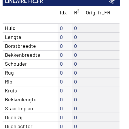
LINÉAIRE FR_FR
2
Idx
R
Orig. fr_FR
Huid
0
0
Lengte
0
0
Borstbreedte
0
0
Bekkenbreedte
0
0
Schouder
0
0
Rug
0
0
Rib
0
0
Kruis
0
0
Bekkenlengte
0
0
Staartinplant
0
0
Dijen zij
0
0
Dijen achter
0
0