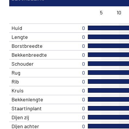
5
10
Huid
0
Lengte
0
Borstbreedte
0
Bekkenbreedte
0
Schouder
0
Rug
0
Rib
0
Kruis
0
Bekkenlengte
0
Staartinplant
0
Dijen zij
0
Dijen achter
0