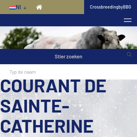
Skip to main content
Nl
CrossbreedingbyBBG
Stier zoeken
COURANT DE
SAINTE-
CATHERINE