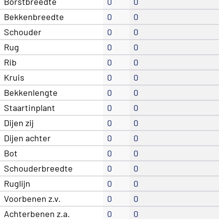
Borstbreedte
0
0
Bekkenbreedte
0
0
Schouder
0
0
Rug
0
0
Rib
0
0
Kruis
0
0
Bekkenlengte
0
0
Staartinplant
0
0
Dijen zij
0
0
Dijen achter
0
0
Bot
0
0
Schouderbreedte
0
0
Ruglijn
0
0
Voorbenen z.v.
0
0
Achterbenen z.a.
0
0