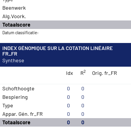
Beenwerk
Alg.Voork.
Totaalscore
Datum classificatie:
INDEX GÉNOMIQUE SUR LA COTATION LINÉAIRE
FR_FR
Synthese
2
Idx
R
Orig. fr_FR
Schofthoogte
0
0
Bespiering
0
0
Type
0
0
Appar. Gén. fr_FR
0
0
Totaalscore
0
0