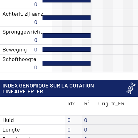
0
Achterk. zij-aanz.
0
Spronggewricht
0
Beweging
0
Schofthoogte
0
INDEX GÉNOMIQUE SUR LA COTATION
LINÉAIRE FR_FR
2
Idx
R
Orig. fr_FR
Huid
0
0
Lengte
0
0