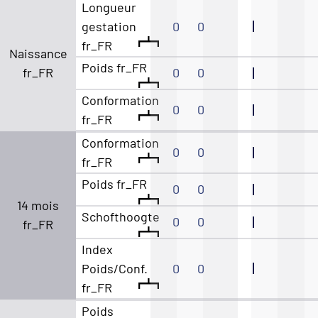
Longueur
gestation
0
0
fr_FR
Naissance
Poids fr_FR
fr_FR
0
0
Conformation
0
0
fr_FR
Conformation
0
0
fr_FR
Poids fr_FR
0
0
14 mois
Schofthoogte
0
0
fr_FR
Index
Poids/Conf.
0
0
fr_FR
Poids