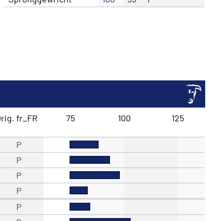
rig. fr_FR
75
100
125
P
P
P
P
P