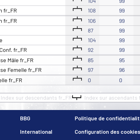
104
99
n fr_FR
108
99
n fr_FR
106
99
87
99
e
104
99
Conf. fr_FR
92
99
se Mâle fr_FR
85
95
se Femelle fr_FR
97
96
elle fr_FR
0
0
Index sur descendants fr_FR
Index sur ascendants 
BBG
Politique de confidentiali
International
Configuration des cookie