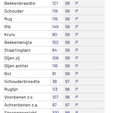
Bekkenbreedte
121
99
P
Schouder
119
99
P
Rug
116
99
P
Rib
149
99
P
Kruis
80
99
P
Bekkenlengte
102
99
P
Staartinplant
84
99
P
Dijen zij
106
99
P
Dijen achter
116
99
P
Bot
81
99
P
Schouderbreedte
38
97
P
Ruglijn
113
98
P
Voorbenen z.v.
107
98
P
Achterbenen z.a.
97
97
P
Spronggewricht
100
99
P