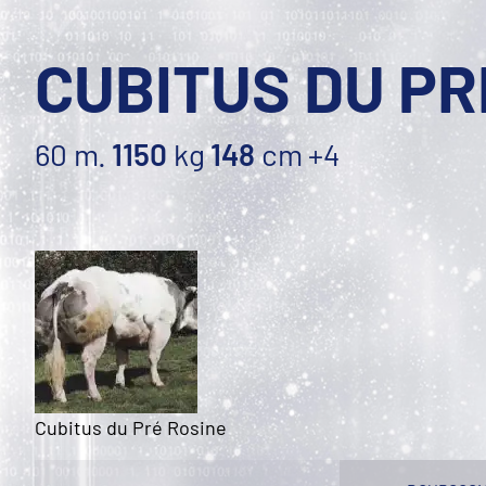
CUBITUS DU PR
60 m.
1150
kg
148
cm
+4
Cubitus du Pré Rosine