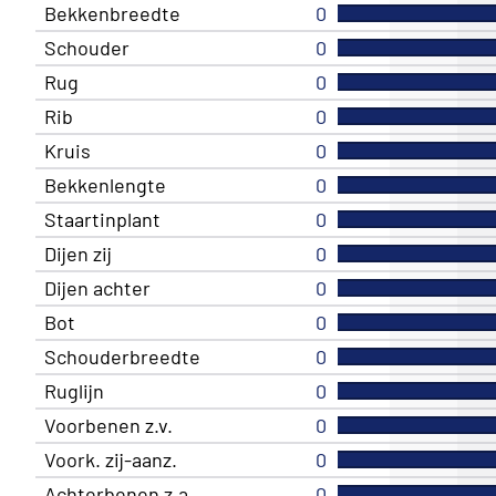
Bekkenbreedte
0
Schouder
0
Rug
0
Rib
0
Kruis
0
Bekkenlengte
0
Staartinplant
0
Dijen zij
0
Dijen achter
0
Bot
0
Schouderbreedte
0
Ruglijn
0
Voorbenen z.v.
0
Voork. zij-aanz.
0
Achterbenen z.a.
0