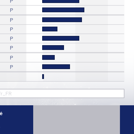
P
P
P
P
P
P
P
P
fr_FR
té
s