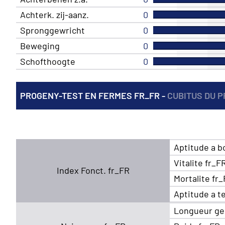
Achterk. zij-aanz.
0
Spronggewricht
0
Beweging
0
Schofthoogte
0
PROGENY-TEST EN FERMES FR_FR -
CUBITUS DU P
Aptitude a b
Vitalite fr_F
Index Fonct. fr_FR
Mortalite fr
Aptitude a t
Longueur ge