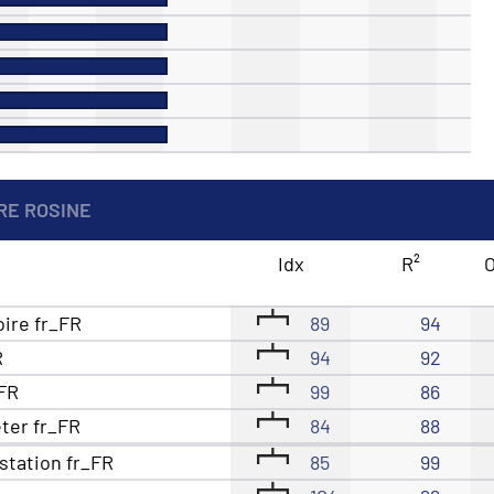
RE ROSINE
Idx
R²
O
oire fr_FR
89
94
R
94
92
_FR
99
86
eter fr_FR
84
88
station fr_FR
85
99