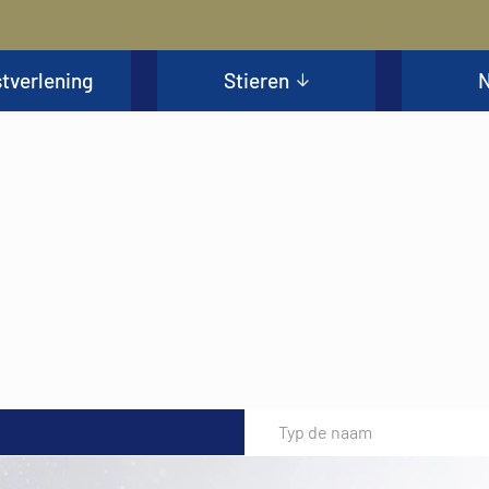
tverlening
Stieren
N