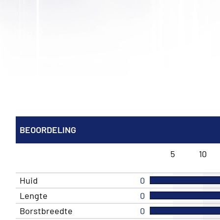
BEOORDELING
5
10
Huid
0
Lengte
0
Borstbreedte
0