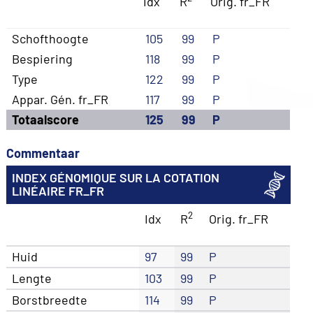
Idx
R
Orig. fr_FR
Schofthoogte
105
99
P
Bespiering
118
99
P
Type
122
99
P
Appar. Gén. fr_FR
117
99
P
Totaalscore
125
99
P
Commentaar
INDEX GÉNOMIQUE SUR LA COTATION
LINÉAIRE FR_FR
2
Idx
R
Orig. fr_FR
Huid
97
99
P
Lengte
103
99
P
Borstbreedte
114
99
P