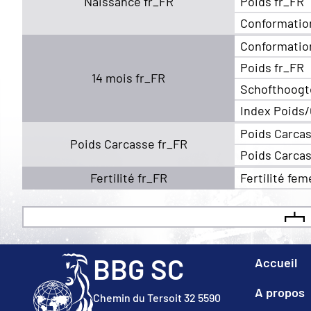
Naissance fr_FR
Poids fr_FR
Conformatio
Conformatio
Poids fr_FR
14 mois fr_FR
Schofthoogt
Index Poids/
Poids Carcas
Poids Carcasse fr_FR
Poids Carcas
Fertilité fr_FR
Fertilité fem
BBG SC
Accueil
A propos
Chemin du Tersoit 32 5590