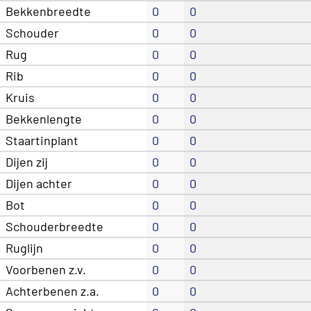
Bekkenbreedte
0
0
Schouder
0
0
Rug
0
0
Rib
0
0
Kruis
0
0
Bekkenlengte
0
0
Staartinplant
0
0
Dijen zij
0
0
Dijen achter
0
0
Bot
0
0
Schouderbreedte
0
0
Ruglijn
0
0
Voorbenen z.v.
0
0
Achterbenen z.a.
0
0