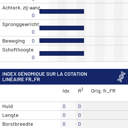
Achterk. zij-aanz.
0
Spronggewricht
0
Beweging
0
Schofthoogte
0
INDEX GÉNOMIQUE SUR LA COTATION
LINÉAIRE FR_FR
2
Idx
R
Orig. fr_FR
Huid
0
0
Lengte
0
0
Borstbreedte
0
0