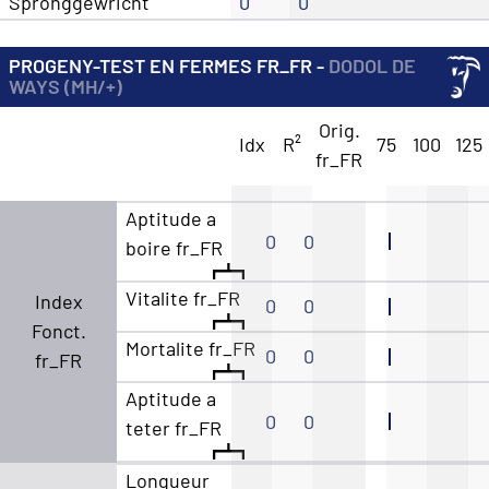
Spronggewricht
0
0
PROGENY-TEST EN FERMES FR_FR -
DODOL DE
WAYS (MH/+)
Orig.
Idx
R²
75
100
125
fr_FR
Aptitude a
0
0
boire fr_FR
Vitalite fr_FR
Index
0
0
Fonct.
Mortalite fr_FR
0
0
fr_FR
Aptitude a
0
0
teter fr_FR
Longueur