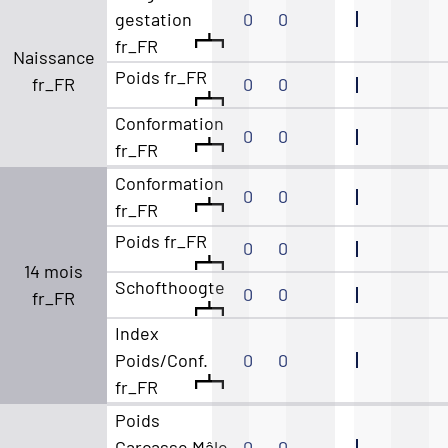
gestation
0
0
fr_FR
Naissance
Poids fr_FR
fr_FR
0
0
Conformation
0
0
fr_FR
Conformation
0
0
fr_FR
Poids fr_FR
0
0
14 mois
Schofthoogte
0
0
fr_FR
Index
Poids/Conf.
0
0
fr_FR
Poids
Carcasse Mâle
0
0