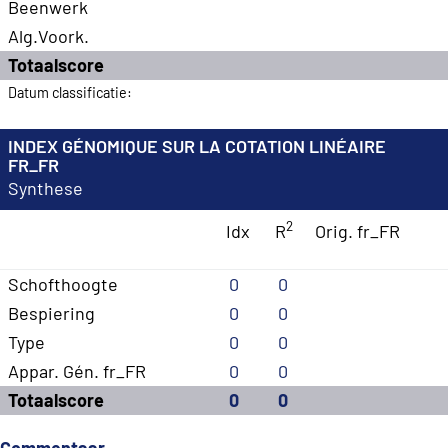
Beenwerk
Alg.Voork.
Totaalscore
Datum classificatie:
INDEX GÉNOMIQUE SUR LA COTATION LINÉAIRE
FR_FR
Synthese
2
Idx
R
Orig. fr_FR
Schofthoogte
0
0
Bespiering
0
0
Type
0
0
Appar. Gén. fr_FR
0
0
Totaalscore
0
0
Commentaar