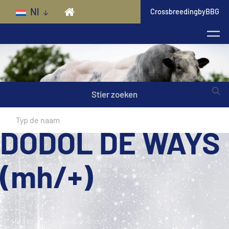
Skip to main content
Nl
CrossbreedingbyBBG
Stier zoeken
DODOL DE WAYS
(mh/+)