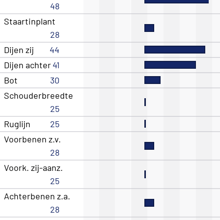
48
Staartinplant
28
Dijen zij
44
Dijen achter
41
Bot
30
Schouderbreedte
25
Ruglijn
25
Voorbenen z.v.
28
Voork. zij-aanz.
25
Achterbenen z.a.
28