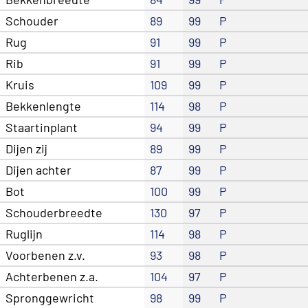
Schouder
89
99
P
Rug
91
99
P
Rib
91
99
P
Kruis
109
99
P
Bekkenlengte
114
98
P
Staartinplant
94
99
P
Dijen zij
89
99
P
Dijen achter
87
99
P
Bot
100
99
P
Schouderbreedte
130
97
P
Ruglijn
114
98
P
Voorbenen z.v.
93
98
P
Achterbenen z.a.
104
97
P
Spronggewricht
98
99
P