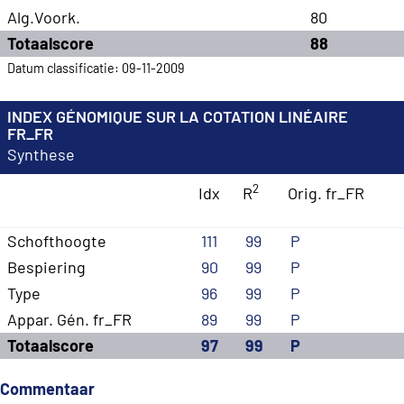
Alg.Voork.
80
Totaalscore
88
Datum classificatie: 09-11-2009
INDEX GÉNOMIQUE SUR LA COTATION LINÉAIRE
FR_FR
Synthese
2
Idx
R
Orig. fr_FR
Schofthoogte
111
99
P
Bespiering
90
99
P
Type
96
99
P
Appar. Gén. fr_FR
89
99
P
Totaalscore
97
99
P
Commentaar