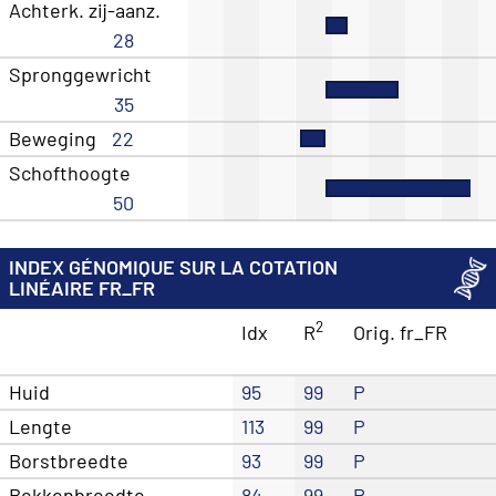
Achterk. zij-aanz.
28
Spronggewricht
35
Beweging
22
Schofthoogte
50
INDEX GÉNOMIQUE SUR LA COTATION
LINÉAIRE FR_FR
2
Idx
R
Orig. fr_FR
Huid
95
99
P
Lengte
113
99
P
Borstbreedte
93
99
P
Bekkenbreedte
84
99
P