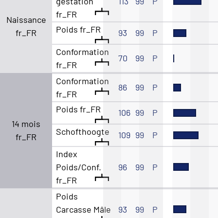
gestation
113
99
P
fr_FR
Naissance
Poids fr_FR
fr_FR
93
99
P
Conformation
70
99
P
fr_FR
Conformation
86
99
P
fr_FR
Poids fr_FR
106
99
P
14 mois
Schofthoogte
109
99
P
fr_FR
Index
Poids/Conf.
96
99
P
fr_FR
Poids
Carcasse Mâle
93
99
P