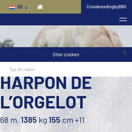
Skip to main content
Nl
CrossbreedingbyBBG
Stier zoeken
HARPON DE
L’ORGELOT
68 m.
1385
kg
155
cm
+11