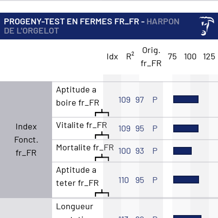
PROGENY-TEST EN FERMES FR_FR -
HARPON
DE L'ORGELOT
Orig.
Idx
R²
75
100
125
fr_FR
Aptitude a
109
97
P
boire fr_FR
Vitalite fr_FR
Index
109
95
P
Fonct.
Mortalite fr_FR
100
93
P
fr_FR
Aptitude a
110
95
P
teter fr_FR
Longueur