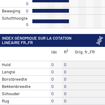
0
Beweging
0
Schofthoogte
0
INDEX GÉNOMIQUE SUR LA COTATION
LINÉAIRE FR_FR
2
Idx
R
Orig. fr_FR
Huid
0
0
Lengte
0
0
Borstbreedte
0
0
Bekkenbreedte
0
0
Schouder
0
0
Rug
0
0