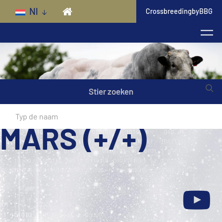
Skip to main content
Nl
CrossbreedingbyBBG
Stier zoeken
MARS (+/+)