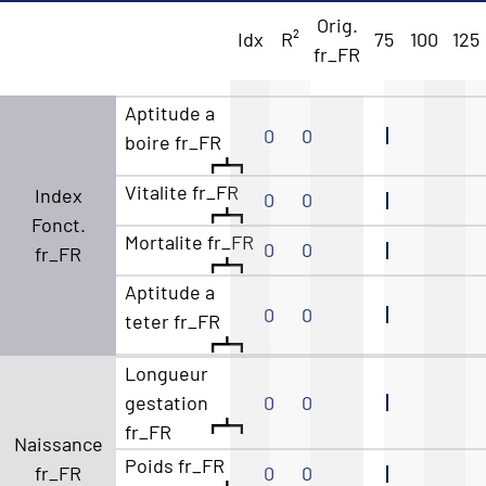
Orig.
Idx
R²
75
100
125
fr_FR
Aptitude a
0
0
boire fr_FR
Vitalite fr_FR
Index
0
0
Fonct.
Mortalite fr_FR
0
0
fr_FR
Aptitude a
0
0
teter fr_FR
Longueur
gestation
0
0
fr_FR
Naissance
Poids fr_FR
fr_FR
0
0