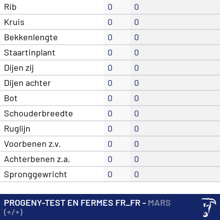
Rib
0
0
Kruis
0
0
Bekkenlengte
0
0
Staartinplant
0
0
Dijen zij
0
0
Dijen achter
0
0
Bot
0
0
Schouderbreedte
0
0
Ruglijn
0
0
Voorbenen z.v.
0
0
Achterbenen z.a.
0
0
Spronggewricht
0
0
PROGENY-TEST EN FERMES FR_FR -
MARS
(+/+)