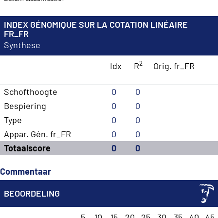
INDEX GÉNOMIQUE SUR LA COTATION LINÉAIRE
FR_FR
Synthese
2
Idx
R
Orig. fr_FR
Schofthoogte
0
0
Bespiering
0
0
Type
0
0
Appar. Gén. fr_FR
0
0
Totaalscore
0
0
Commentaar
BEOORDELING
5
10
15
20
25
30
35
40
45