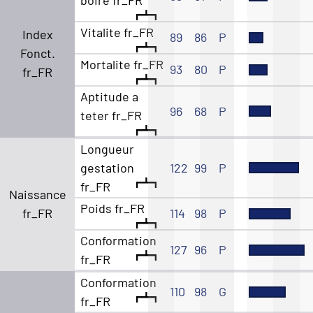
Vitalite fr_FR
Index
89
86
P
Fonct.
Mortalite fr_FR
93
80
P
fr_FR
Aptitude a
96
68
P
teter fr_FR
Longueur
gestation
122
99
P
fr_FR
Naissance
Poids fr_FR
fr_FR
114
98
P
Conformation
127
96
P
fr_FR
Conformation
110
98
G
fr_FR