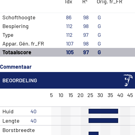
Idx
R
Orig. fr_FR
Schofthoogte
86
98
G
Bespiering
112
98
G
Type
112
97
G
Appar. Gén. fr_FR
107
98
G
Totaalscore
105
97
G
Commentaar
BEOORDELING
5
10
15
20
25
30
35
40
45
Huid
40
Lengte
40
Borstbreedte