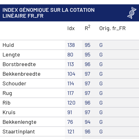
INDEX GÉNOMIQUE SUR LA COTATION
LINÉAIRE FR_FR
2
Idx
R
Orig. fr_FR
Huid
138
95
G
Lengte
80
95
G
Borstbreedte
113
96
G
Bekkenbreedte
104
97
G
Schouder
114
97
G
Rug
117
97
G
Rib
120
96
G
Kruis
91
97
G
Bekkenlengte
76
94
G
Staartinplant
121
96
G