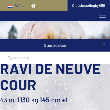
Skip to main content
Nl
CrossbreedingbyBBG
Stier zoeken
RAVI DE NEUVE
COUR
43 m.
1130
kg
145
cm
+1