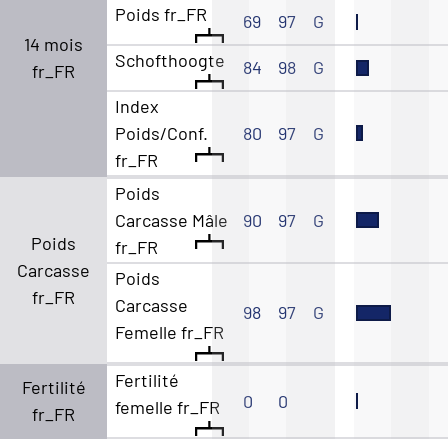
Poids fr_FR
69
97
G
14 mois
Schofthoogte
84
98
G
fr_FR
Index
Poids/Conf.
80
97
G
fr_FR
Poids
Carcasse Mâle
90
97
G
Poids
fr_FR
Carcasse
Poids
fr_FR
Carcasse
98
97
G
Femelle fr_FR
Fertilité
Fertilité
0
0
femelle fr_FR
fr_FR