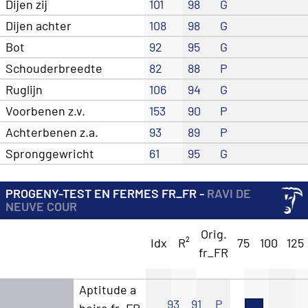
Dijen zij
101
98
G
Dijen achter
108
98
G
Bot
92
95
G
Schouderbreedte
82
88
P
Ruglijn
106
94
G
Voorbenen z.v.
153
90
P
Achterbenen z.a.
93
89
P
Spronggewricht
61
95
G
PROGENY-TEST EN FERMES FR_FR -
RAVI DE
NEUVE COUR
Orig.
Idx
R²
75
100
125
fr_FR
Aptitude a
93
91
P
boire fr_FR