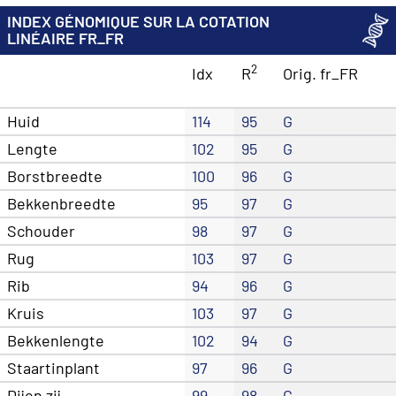
INDEX GÉNOMIQUE SUR LA COTATION
LINÉAIRE FR_FR
2
Idx
R
Orig. fr_FR
Huid
114
95
G
Lengte
102
95
G
Borstbreedte
100
96
G
Bekkenbreedte
95
97
G
Schouder
98
97
G
Rug
103
97
G
Rib
94
96
G
Kruis
103
97
G
Bekkenlengte
102
94
G
Staartinplant
97
96
G
Dijen zij
99
98
G