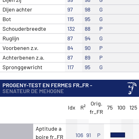
Dijen achter
97
98
G
Bot
115
95
G
Schouderbreedte
132
88
P
Ruglijn
87
94
G
Voorbenen z.v.
84
90
P
Achterbenen z.a.
87
89
P
Spronggewricht
117
95
G
PROGENY-TEST EN FERMES FR_FR -
SENATEUR DE MEHOGNE
Orig.
Idx
R²
75
100
125
fr_FR
Aptitude a
106
91
P
boire fr_FR