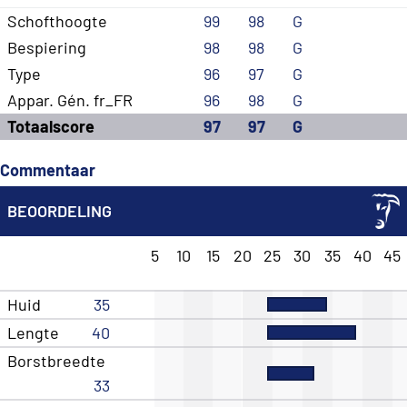
Schofthoogte
99
98
G
Bespiering
98
98
G
Type
96
97
G
Appar. Gén. fr_FR
96
98
G
Totaalscore
97
97
G
Commentaar
BEOORDELING
5
10
15
20
25
30
35
40
45
Huid
35
Lengte
40
Borstbreedte
33