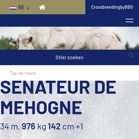
Skip to main content
Nl
CrossbreedingbyBBG
Stier zoeken
SENATEUR DE
MEHOGNE
34 m.
976
kg
142
cm
+1