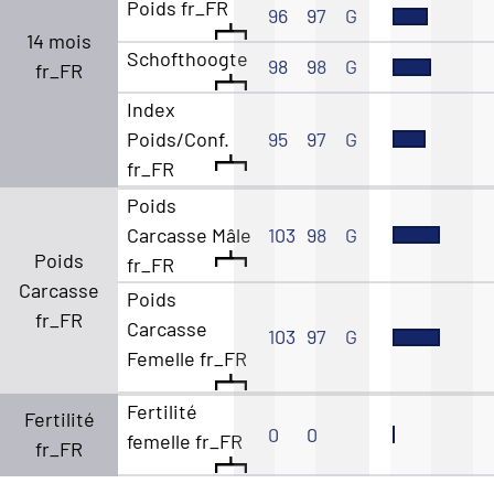
Poids fr_FR
96
97
G
14 mois
Schofthoogte
98
98
G
fr_FR
Index
Poids/Conf.
95
97
G
fr_FR
Poids
Carcasse Mâle
103
98
G
Poids
fr_FR
Carcasse
Poids
fr_FR
Carcasse
103
97
G
Femelle fr_FR
Fertilité
Fertilité
0
0
femelle fr_FR
fr_FR