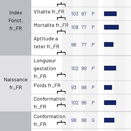
Vitalite fr_FR
Index
103
87
P
Fonct.
Mortalite fr_FR
108
77
P
fr_FR
Aptitude a
96
77
P
teter fr_FR
Longueur
gestation
102
99
P
fr_FR
Naissance
Poids fr_FR
fr_FR
93
98
P
Conformation
102
96
P
fr_FR
Conformation
98
98
G
fr_FR