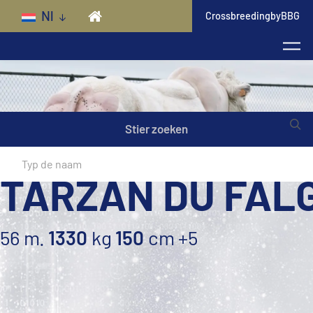
Skip to main content
Nl
CrossbreedingbyBBG
Stier zoeken
TARZAN DU FALG
56 m.
1330
kg
150
cm
+5