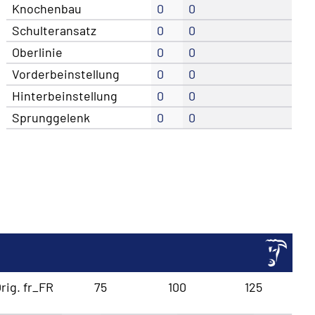
Knochenbau
0
0
Schulteransatz
0
0
Oberlinie
0
0
Vorderbeinstellung
0
0
Hinterbeinstellung
0
0
Sprunggelenk
0
0
rig. fr_FR
75
100
125