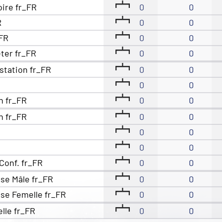
oire fr_FR
0
0
R
0
0
_FR
0
0
eter fr_FR
0
0
station fr_FR
0
0
0
0
n fr_FR
0
0
n fr_FR
0
0
0
0
0
0
Conf. fr_FR
0
0
se Mâle fr_FR
0
0
se Femelle fr_FR
0
0
elle fr_FR
0
0