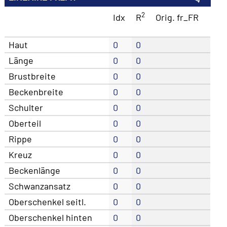
2
Idx
R
Orig. fr_FR
Haut
0
0
Länge
0
0
Brustbreite
0
0
Beckenbreite
0
0
Schulter
0
0
Oberteil
0
0
Rippe
0
0
Kreuz
0
0
Beckenlänge
0
0
Schwanzansatz
0
0
Oberschenkel seitl.
0
0
Oberschenkel hinten
0
0