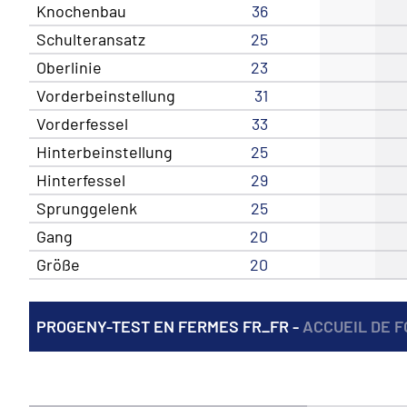
Knochenbau
36
Schulteransatz
25
Oberlinie
23
Vorderbeinstellung
31
Vorderfessel
33
Hinterbeinstellung
25
Hinterfessel
29
Sprunggelenk
25
Gang
20
Größe
20
PROGENY-TEST EN FERMES FR_FR -
ACCUEIL DE F