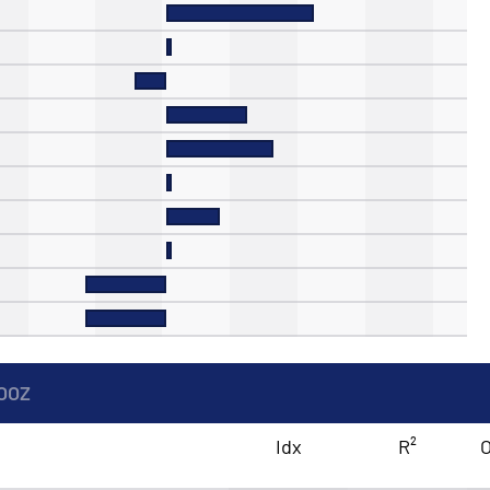
OOZ
Idx
R²
O