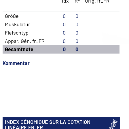
Idx
R
Orig. fr_FR
Größe
0
0
Muskulatur
0
0
Fleischtyp
0
0
Appar. Gén. fr_FR
0
0
Gesamtnote
0
0
Kommentar
INDEX GÉNOMIQUE SUR LA COTATION
LINÉAIRE FR_FR