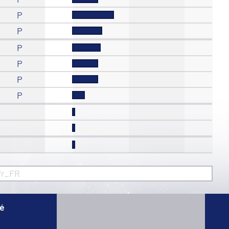
P
P
P
P
P
P
fr_FR
té