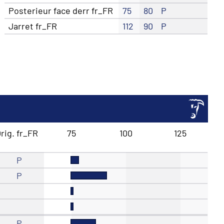
Posterieur face derr fr_FR
75
80
P
Jarret fr_FR
112
90
P
rig. fr_FR
75
100
125
P
P
P