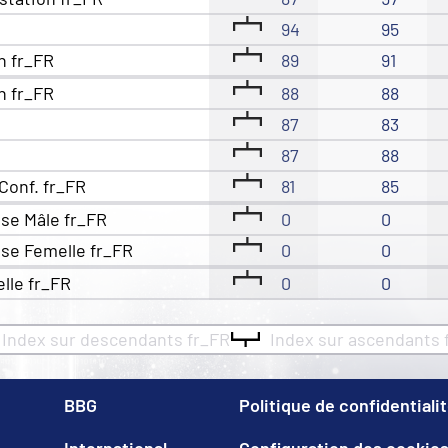
94
95
n fr_FR
89
91
n fr_FR
88
88
87
83
87
88
Conf. fr_FR
81
85
se Mâle fr_FR
0
0
se Femelle fr_FR
0
0
elle fr_FR
0
0
Index sur descendants fr_FR
Index sur ascendants 
BBG
Politique de confidentiali