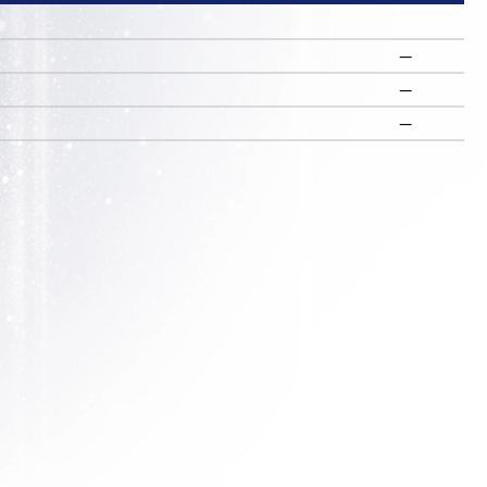
—
—
R
—