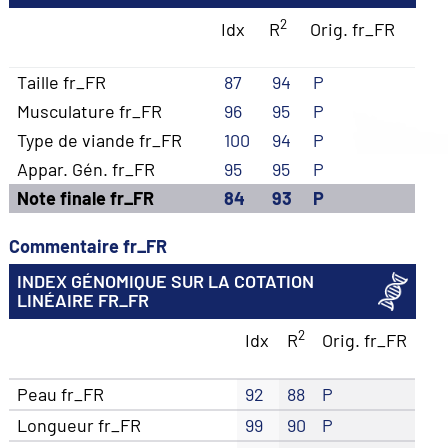
2
Idx
R
Orig. fr_FR
Taille fr_FR
87
94
P
Musculature fr_FR
96
95
P
Type de viande fr_FR
100
94
P
Appar. Gén. fr_FR
95
95
P
Note finale fr_FR
84
93
P
Commentaire fr_FR
INDEX GÉNOMIQUE SUR LA COTATION
LINÉAIRE FR_FR
2
Idx
R
Orig. fr_FR
Peau fr_FR
92
88
P
Longueur fr_FR
99
90
P