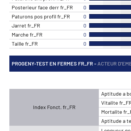
Posterieur face derr fr_FR
0
Paturons pos profil fr_FR
0
Jarret fr_FR
0
Marche fr_FR
0
Taille fr_FR
0
PROGENY-TEST EN FERMES FR_FR -
ACTEUR D'EM
Aptitude a b
Vitalite fr_F
Index Fonct. fr_FR
Mortalite fr
Aptitude a t
Longueur ge