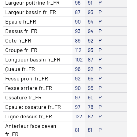
Largeur poitrine fr_FR
96
91
P
Largeur bassin fr_FR
87
93
P
Epaule fr_FR
90
94
P
Dessus fr_FR
93
94
P
Cote fr_FR
89
92
P
Croupe fr_FR
112
93
P
Longueur bassin fr_FR
102
87
P
Queue fr_FR
96
92
P
Fesse profil fr_FR
92
95
P
Fesse arriere fr_FR
90
95
P
Ossature fr_FR
97
90
P
Epaule: ossature fr_FR
97
78
P
Ligne dessus fr_FR
123
87
P
Anterieur face devan
81
81
P
fr_FR