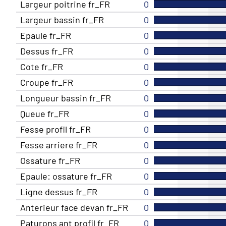
Largeur poitrine fr_FR
0
Largeur bassin fr_FR
0
Epaule fr_FR
0
Dessus fr_FR
0
Cote fr_FR
0
Croupe fr_FR
0
Longueur bassin fr_FR
0
Queue fr_FR
0
Fesse profil fr_FR
0
Fesse arriere fr_FR
0
Ossature fr_FR
0
Epaule: ossature fr_FR
0
Ligne dessus fr_FR
0
Anterieur face devan fr_FR
0
Paturons ant profil fr_FR
0