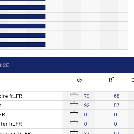
BISE
Idx
R²
O
oire fr_FR
79
68
R
92
57
_FR
0
0
eter fr_FR
0
0
station fr_FR
87
97