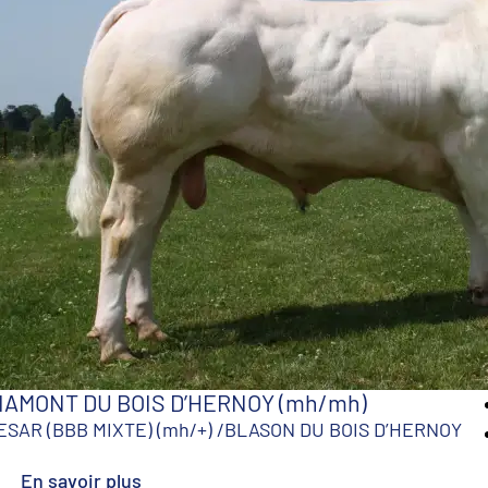
IAMONT DU BOIS D’HERNOY (mh/mh)
ESAR (BBB MIXTE) (mh/+)
/
BLASON DU BOIS D’HERNOY
En savoir plus