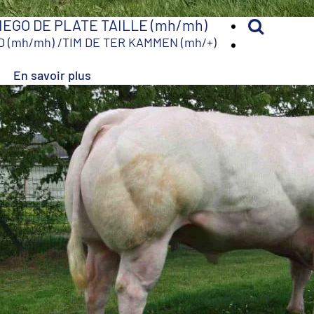
IEGO DE PLATE TAILLE (mh/mh)
D (mh/mh)
/
TIM DE TER KAMMEN (mh/+)
En savoir plus