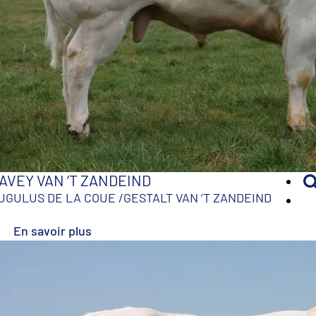
AVEY VAN ‘T ZANDEIND
UGULUS DE LA COUE
/
GESTALT VAN ‘T ZANDEIND
En savoir plus