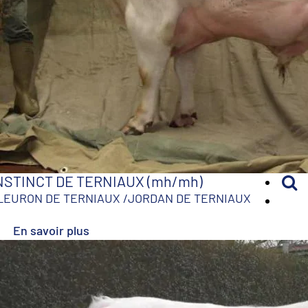
NSTINCT DE TERNIAUX (mh/mh)
LEURON DE TERNIAUX
/
JORDAN DE TERNIAUX
En savoir plus