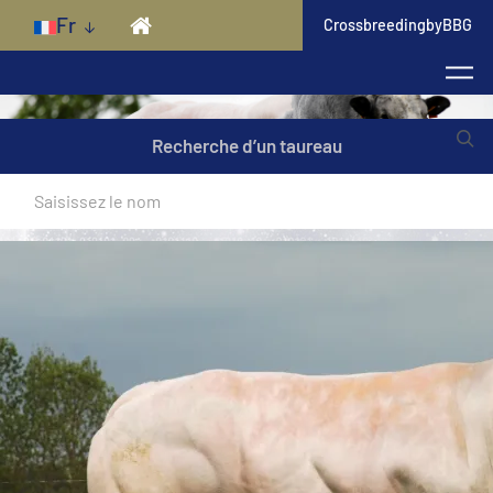
Skip to main content
Fr
CrossbreedingbyBBG
Recherche d’un taureau
Mixte