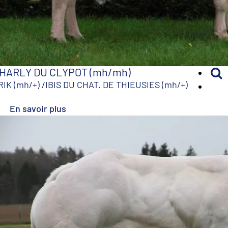
HARLY DU CLYPOT (mh/mh)
RIK (mh/+)
/
IBIS DU CHAT. DE THIEUSIES (mh/+)
En savoir plus