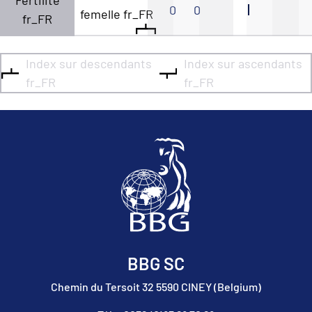
Fertilité
0
0
femelle fr_FR
fr_FR
Index sur descendants
Index sur ascendants
fr_FR
fr_FR
BBG SC
Chemin du Tersoit 32 5590 CINEY (Belgium)