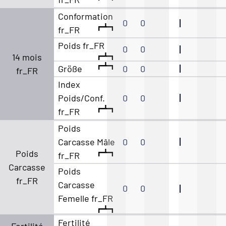
Conformation
0
0
fr_FR
Poids fr_FR
0
0
14 mois
Größe
0
0
fr_FR
Index
Poids/Conf.
0
0
fr_FR
Poids
Carcasse Mâle
0
0
Poids
fr_FR
Carcasse
Poids
fr_FR
Carcasse
0
0
Femelle fr_FR
Fertilité