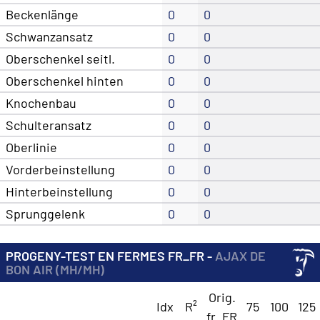
Beckenlänge
0
0
Schwanzansatz
0
0
Oberschenkel seitl.
0
0
Oberschenkel hinten
0
0
Knochenbau
0
0
Schulteransatz
0
0
Oberlinie
0
0
Vorderbeinstellung
0
0
Hinterbeinstellung
0
0
Sprunggelenk
0
0
PROGENY-TEST EN FERMES FR_FR -
AJAX DE
BON AIR (MH/MH)
Orig.
Idx
R²
75
100
125
fr_FR