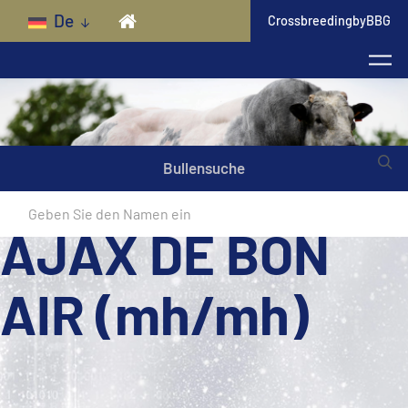
Skip to main content
De
CrossbreedingbyBBG
Bullensuche
AJAX DE BON
AIR (mh/mh)