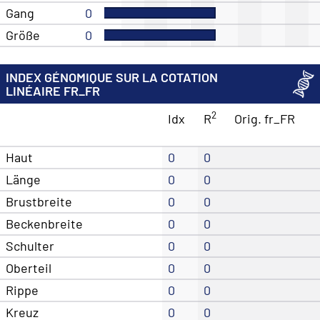
Gang
0
Größe
0
INDEX GÉNOMIQUE SUR LA COTATION
LINÉAIRE FR_FR
2
Idx
R
Orig. fr_FR
Haut
0
0
Länge
0
0
Brustbreite
0
0
Beckenbreite
0
0
Schulter
0
0
Oberteil
0
0
Rippe
0
0
Kreuz
0
0