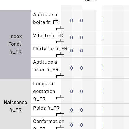
Aptitude a
0
0
boire fr_FR
Vitalite fr_FR
Index
0
0
Fonct.
Mortalite fr_FR
0
0
fr_FR
Aptitude a
0
0
teter fr_FR
Longueur
gestation
0
0
fr_FR
Naissance
Poids fr_FR
fr_FR
0
0
Conformation
0
0
fr_FR