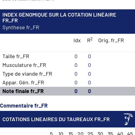
INDEX GÉNOMIQUE SUR LA COTATION LINÉAIRE
FR_FR
Synthese fr_FR
2
Idx
R
Orig. fr_FR
Taille fr_FR
0
0
Musculature fr_FR
0
0
Type de viande fr_FR
0
0
Appar. Gén. fr_FR
0
0
Note finale fr_FR
0
0
Commentaire fr_FR
COTATIONS LINEAIRES DU TAUREAUX FR_FR
5
10
15
20
25
30
35
40
45