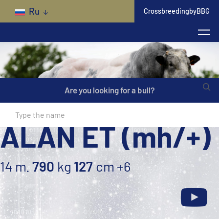
Skip to main content
Ru
CrossbreedingbyBBG
Are you looking for a bull?
ALAN ET (mh/+)
14 m.
790
kg
127
cm
+6