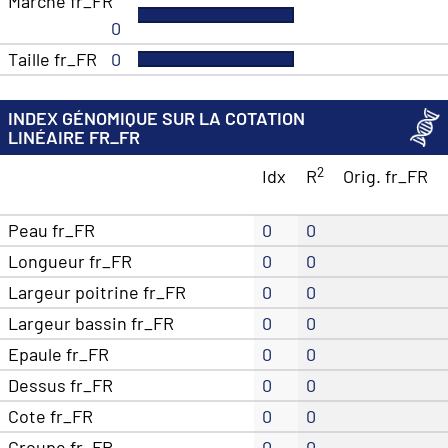
Marche fr_FR
0
Taille fr_FR
0
INDEX GÉNOMIQUE SUR LA COTATION
LINÉAIRE FR_FR
2
Idx
R
Orig. fr_FR
Peau fr_FR
0
0
Longueur fr_FR
0
0
Largeur poitrine fr_FR
0
0
Largeur bassin fr_FR
0
0
Epaule fr_FR
0
0
Dessus fr_FR
0
0
Cote fr_FR
0
0
Croupe fr_FR
0
0