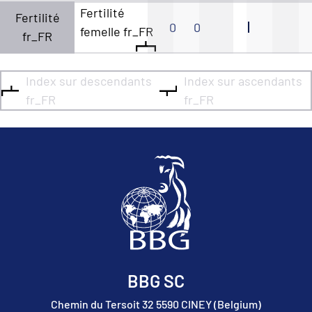
Fertilité
Fertilité
0
0
femelle fr_FR
fr_FR
Index sur descendants
Index sur ascendants
fr_FR
fr_FR
BBG SC
Chemin du Tersoit 32 5590 CINEY (Belgium)