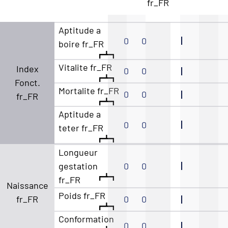
fr_FR
Aptitude a
0
0
boire fr_FR
Vitalite fr_FR
Index
0
0
Fonct.
Mortalite fr_FR
0
0
fr_FR
Aptitude a
0
0
teter fr_FR
Longueur
gestation
0
0
fr_FR
Naissance
Poids fr_FR
fr_FR
0
0
Conformation
0
0