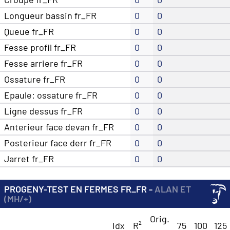
Longueur bassin fr_FR
0
0
Queue fr_FR
0
0
Fesse profil fr_FR
0
0
Fesse arriere fr_FR
0
0
Ossature fr_FR
0
0
Epaule: ossature fr_FR
0
0
Ligne dessus fr_FR
0
0
Anterieur face devan fr_FR
0
0
Posterieur face derr fr_FR
0
0
Jarret fr_FR
0
0
PROGENY-TEST EN FERMES FR_FR -
ALAN ET
(MH/+)
Orig.
Idx
R²
75
100
125