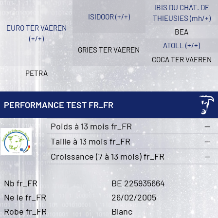
IBIS DU CHAT. DE
ISIDOOR (+/+)
THIEUSIES (mh/+)
EURO TER VAEREN
BEA
(+/+)
ATOLL (+/+)
GRIES TER VAEREN
COCA TER VAEREN
PETRA
PERFORMANCE TEST FR_FR
Poids à 13 mois fr_FR
—
Taille à 13 mois fr_FR
—
Croissance (7 à 13 mois) fr_FR
—
Nb fr_FR
BE 225935664
Ne le fr_FR
26/02/2005
Robe fr_FR
Blanc