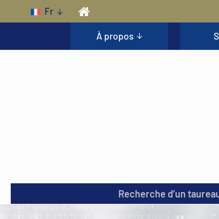
Skip to main content
Fr
À propos
S
Recherche d’un taurea