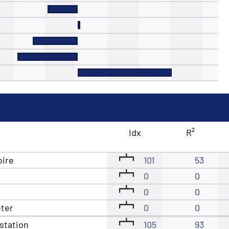
Idx
R²
oire
101
53
0
0
0
0
êter
0
0
station
105
93