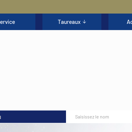
ervice
Taureaux
Ac
u