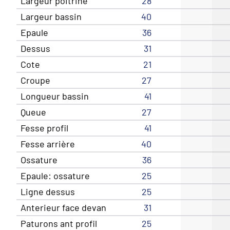
Largeur poitrine
28
Largeur bassin
40
Epaule
36
Dessus
31
Cote
21
Croupe
27
Longueur bassin
41
Queue
27
Fesse profil
41
Fesse arrière
40
Ossature
36
Epaule: ossature
25
Ligne dessus
25
Anterieur face devan
31
Paturons ant profil
25