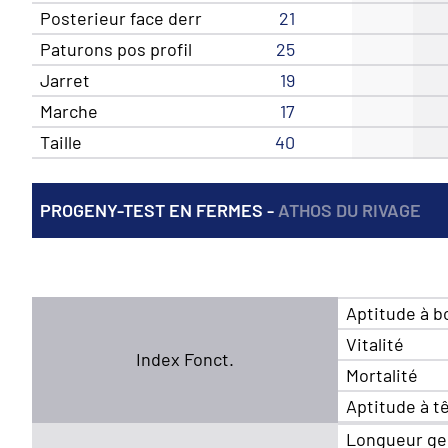
Posterieur face derr
21
Paturons pos profil
25
Jarret
19
Marche
17
Taille
40
PROGENY-TEST EN FERMES -
ATHOS DU RIVAGE
Aptitude à b
Vitalité
Index Fonct.
Mortalité
Aptitude à t
Longueur ge