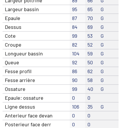
Largeur poitrine
89
66
G
Largeur bassin
95
65
G
Epaule
87
70
G
Dessus
84
69
G
Cote
99
53
G
Croupe
82
52
G
Longueur bassin
104
59
G
Queue
92
50
G
Fesse profil
86
62
G
Fesse arrière
90
58
G
Ossature
99
40
G
Epaule: ossature
0
0
Ligne dessus
106
35
G
Anterieur face devan
0
0
Posterieur face derr
0
0