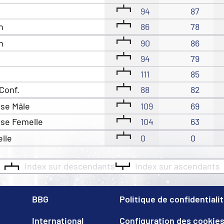
94
87
n
86
78
n
90
86
94
79
111
85
Conf.
88
82
sse Mâle
109
69
sse Femelle
104
63
elle
0
0
Index sur descendants
Index sur ascendants
BBG
Politique de confidentiali
International
Configuration des cookie