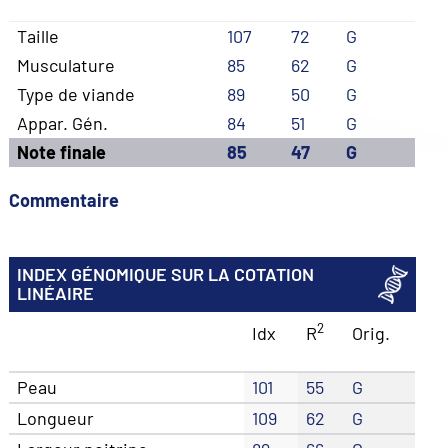
Taille
107
72
G
Musculature
85
62
G
Type de viande
89
50
G
Appar. Gén.
84
51
G
Note finale
85
47
G
Commentaire
INDEX GÉNOMIQUE SUR LA COTATION
LINÉAIRE
2
Idx
R
Orig.
Peau
101
55
G
Longueur
109
62
G