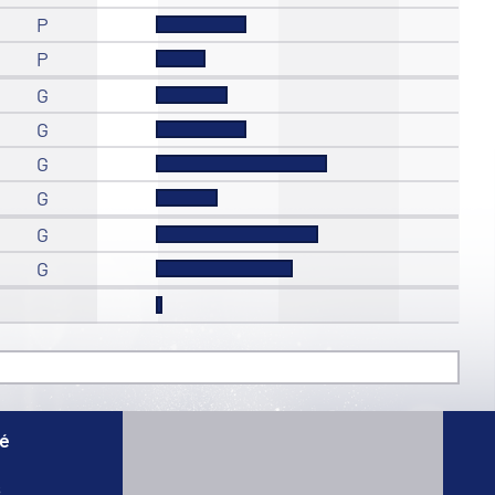
P
P
G
G
G
G
G
G
té
s