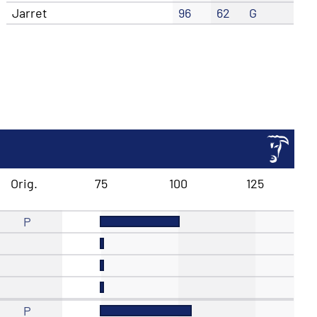
Jarret
96
62
G
Orig.
75
100
125
P
P