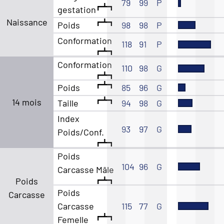
79
99
P
gestation
Naissance
Poids
98
98
P
Conformation
118
91
P
Conformation
110
98
G
Poids
85
96
G
14 mois
Taille
94
98
G
Index
93
97
G
Poids/Conf.
Poids
104
96
G
Carcasse Mâle
Poids
Poids
Carcasse
Carcasse
115
77
G
Femelle