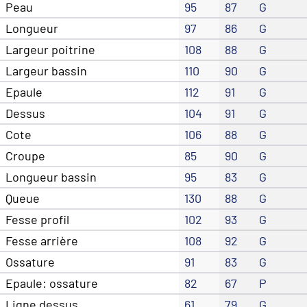
Peau
95
87
G
Longueur
97
86
G
Largeur poitrine
108
88
G
Largeur bassin
110
90
G
Epaule
112
91
G
Dessus
104
91
G
Cote
106
88
G
Croupe
85
90
G
Longueur bassin
95
83
G
Queue
130
88
G
Fesse profil
102
93
G
Fesse arrière
108
92
G
Ossature
91
83
G
Epaule: ossature
82
67
P
Ligne dessus
61
79
G