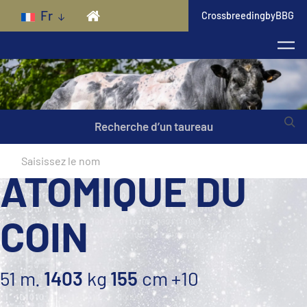
Skip to main content
Fr
CrossbreedingbyBBG
Recherche d’un taureau
ATOMIQUE DU
COIN
51 m.
1403
kg
155
cm
+10