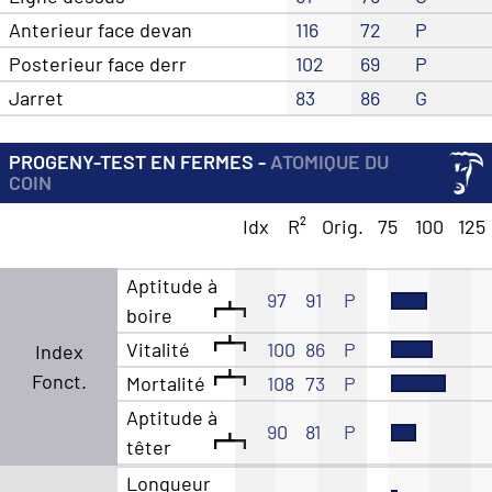
Anterieur face devan
116
72
P
Posterieur face derr
102
69
P
Jarret
83
86
G
PROGENY-TEST EN FERMES -
ATOMIQUE DU
COIN
Idx
R²
Orig.
75
100
125
Aptitude à
97
91
P
boire
Vitalité
100
86
P
Index
Fonct.
Mortalité
108
73
P
Aptitude à
90
81
P
têter
Longueur