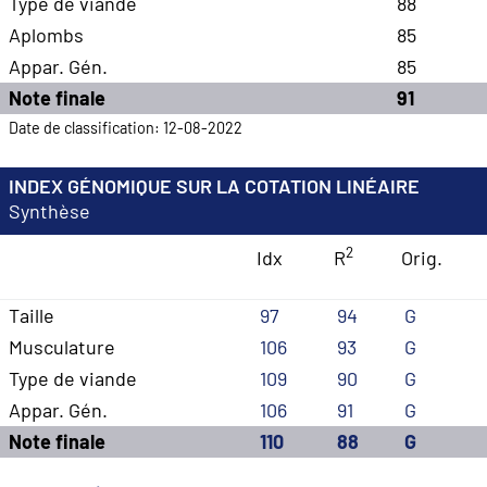
Type de viande
88
Aplombs
85
Appar. Gén.
85
Note finale
91
Date de classification: 12-08-2022
INDEX GÉNOMIQUE SUR LA COTATION LINÉAIRE
Synthèse
2
Idx
R
Orig.
Taille
97
94
G
Musculature
106
93
G
Type de viande
109
90
G
Appar. Gén.
106
91
G
Note finale
110
88
G