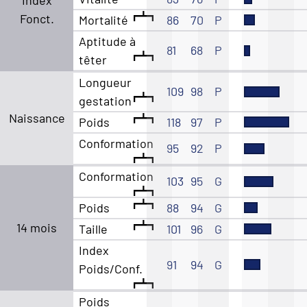
Fonct.
Mortalité
86
70
P
Aptitude à
81
68
P
têter
Longueur
109
98
P
gestation
Naissance
Poids
118
97
P
Conformation
95
92
P
Conformation
103
95
G
Poids
88
94
G
14 mois
Taille
101
96
G
Index
91
94
G
Poids/Conf.
Poids