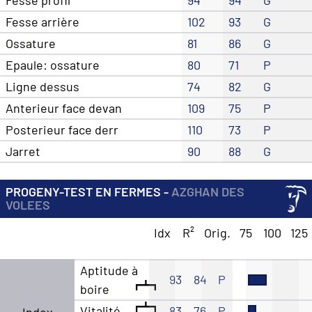
Fesse arrière
102
93
G
Ossature
81
86
G
Epaule: ossature
80
71
P
Ligne dessus
74
82
G
Anterieur face devan
109
75
P
Posterieur face derr
110
73
P
Jarret
90
88
G
PROGENY-TEST EN FERMES -
AZGHAN DES
VOLEES
Idx
R²
Orig.
75
100
125
Aptitude à
93
84
P
boire
Vitalité
83
76
P
Index