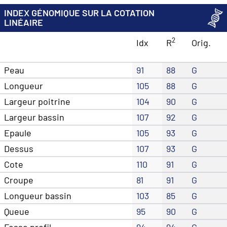
INDEX GÉNOMIQUE SUR LA COTATION
LINÉAIRE
2
Idx
R
Orig.
Peau
91
88
G
Longueur
105
88
G
Largeur poitrine
104
90
G
Largeur bassin
107
92
G
Epaule
105
93
G
Dessus
107
93
G
Cote
110
91
G
Croupe
81
91
G
Longueur bassin
103
85
G
Queue
95
90
G
Fesse profil
94
94
G