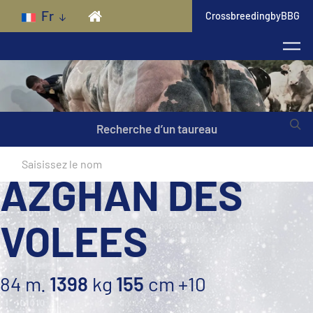
Skip to main content
Fr
CrossbreedingbyBBG
Recherche d’un taureau
AZGHAN DES
VOLEES
84 m.
1398
kg
155
cm
+10