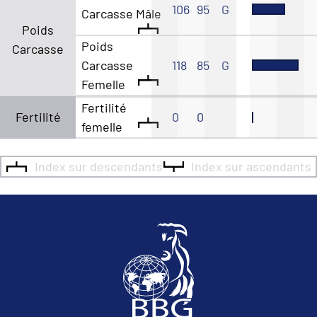
106
95
G
Carcasse Mâle
Poids
Poids
Carcasse
Carcasse
118
85
G
Femelle
Fertilité
Fertilité
0
0
femelle
Index sur descendants
Index sur ascendants