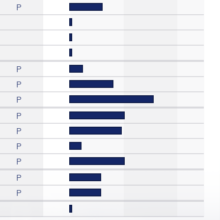
P
P
P
P
P
P
P
P
P
P