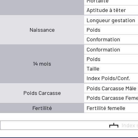
Mortalité
Aptitude à têter
Longueur gestation
Naissance
Poids
Conformation
Conformation
Poids
14 mois
Taille
Index Poids/Conf.
Poids Carcasse Mâle
Poids Carcasse
Poids Carcasse Feme
Fertilité
Fertilité femelle
Index 