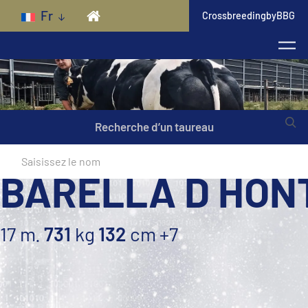
Skip to main content
Fr
CrossbreedingbyBBG
Recherche d’un taureau
BARELLA D HON
17 m.
731
kg
132
cm
+7