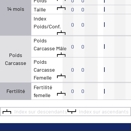
Poids
0
0
14 mois
Taille
0
0
Index
0
0
Poids/Conf.
Poids
0
0
Carcasse Mâle
Poids
Poids
Carcasse
Carcasse
0
0
Femelle
Fertilité
Fertilité
0
0
femelle
Index sur descendants
Index sur ascendants