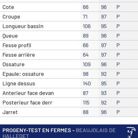
Cote
66
96
P
Croupe
71
97
P
Longueur bassin
106
95
P
Queue
89
96
P
Fesse profil
66
97
P
Fesse arrière
64
97
P
Ossature
109
96
P
Epaule: ossature
98
92
P
Ligne dessus
140
95
P
Anterieur face devan
87
93
P
Posterieur face derr
115
92
P
Jarret
88
96
P
PROGENY-TEST EN FERMES -
BEAUJOLAIS DE
HALLEDET