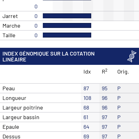
0
Jarret
0
Marche
0
Taille
0
INDEX GÉNOMIQUE SUR LA COTATION
LINÉAIRE
2
Idx
R
Orig.
Peau
87
95
P
Longueur
108
96
P
Largeur poitrine
68
96
P
Largeur bassin
61
97
P
Epaule
64
97
P
Dessus
69
97
P