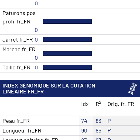
0
Paturons pos
profil fr_FR
0
Jarret fr_FR
0
Marche fr_FR
0
Taille fr_FR
0
INDEX GÉNOMIQUE SUR LA COTATION
LINÉAIRE FR_FR
2
Idx
R
Orig. fr_FR
Peau fr_FR
74
83
P
Longueur fr_FR
90
85
P
Largeur poitrine fr_FR
97
87
P