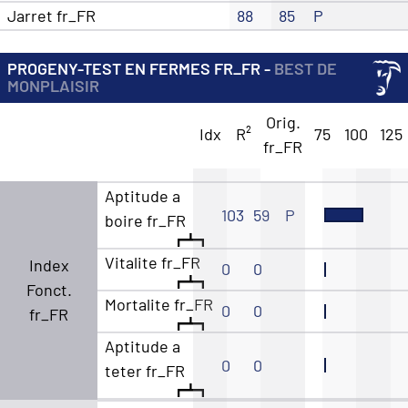
Jarret fr_FR
88
85
P
PROGENY-TEST EN FERMES FR_FR -
BEST DE
MONPLAISIR
Orig.
Idx
R²
75
100
125
fr_FR
Aptitude a
103
59
P
boire fr_FR
Vitalite fr_FR
Index
0
0
Fonct.
Mortalite fr_FR
0
0
fr_FR
Aptitude a
0
0
teter fr_FR