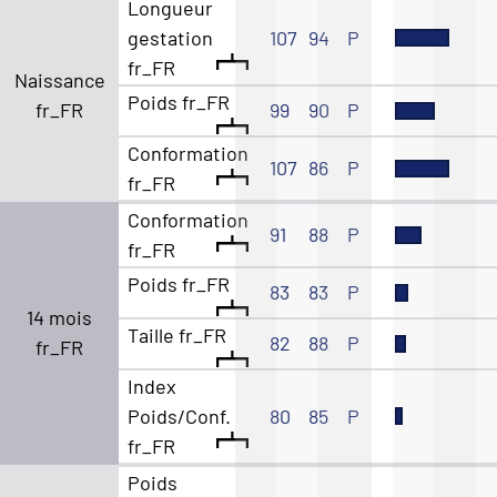
Longueur
gestation
107
94
P
fr_FR
Naissance
Poids fr_FR
fr_FR
99
90
P
Conformation
107
86
P
fr_FR
Conformation
91
88
P
fr_FR
Poids fr_FR
83
83
P
14 mois
Taille fr_FR
82
88
P
fr_FR
Index
Poids/Conf.
80
85
P
fr_FR
Poids