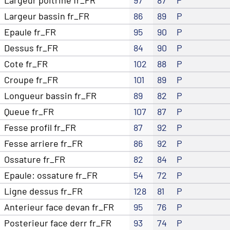
Largeur bassin fr_FR
86
89
P
Epaule fr_FR
95
90
P
Dessus fr_FR
84
90
P
Cote fr_FR
102
88
P
Croupe fr_FR
101
89
P
Longueur bassin fr_FR
89
82
P
Queue fr_FR
107
87
P
Fesse profil fr_FR
87
92
P
Fesse arriere fr_FR
86
92
P
Ossature fr_FR
82
84
P
Epaule: ossature fr_FR
54
72
P
Ligne dessus fr_FR
128
81
P
Anterieur face devan fr_FR
95
76
P
Posterieur face derr fr_FR
93
74
P