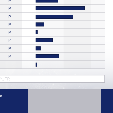
P
P
P
P
P
P
P
P
fr_FR
té
s