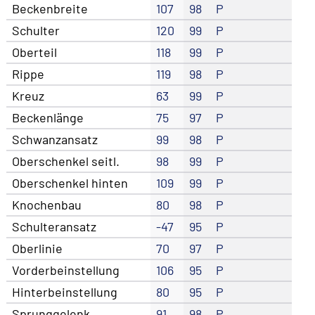
Beckenbreite
107
98
P
Schulter
120
99
P
Oberteil
118
99
P
Rippe
119
98
P
Kreuz
63
99
P
Beckenlänge
75
97
P
Schwanzansatz
99
98
P
Oberschenkel seitl.
98
99
P
Oberschenkel hinten
109
99
P
Knochenbau
80
98
P
Schulteransatz
-47
95
P
Oberlinie
70
97
P
Vorderbeinstellung
106
95
P
Hinterbeinstellung
80
95
P
Sprunggelenk
91
98
P