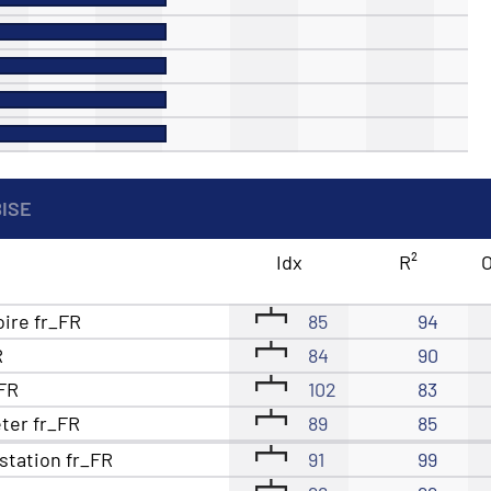
BISE
Idx
R²
O
oire fr_FR
85
94
R
84
90
_FR
102
83
eter fr_FR
89
85
station fr_FR
91
99