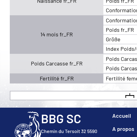
Naissance fr_FR
Poids fr_FR
Conformatio
Conformatio
Poids fr_FR
14 mois fr_FR
Größe
Index Poids/
Poids Carcas
Poids Carcasse fr_FR
Poids Carcas
Fertilité fr_FR
Fertilité fem
BBG SC
Accueil
A propos
Chemin du Tersoit 32 5590