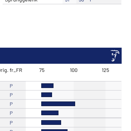
rig. fr_FR
75
100
125
P
P
P
P
P