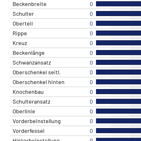
Beckenbreite
0
Schulter
0
Oberteil
0
Rippe
0
Kreuz
0
Beckenlänge
0
Schwanzansatz
0
Oberschenkel seitl.
0
Oberschenkel hinten
0
Knochenbau
0
Schulteransatz
0
Oberlinie
0
Vorderbeinstellung
0
Vorderfessel
0
Hinterbeinstellung
0