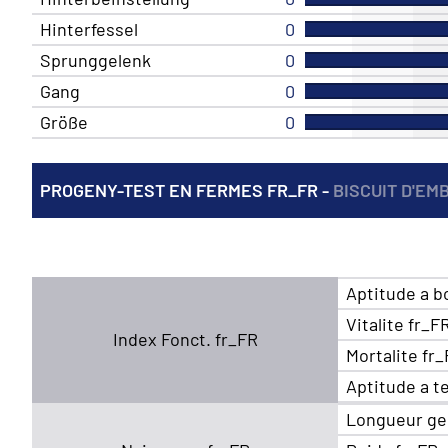
Hinterfessel
0
Sprunggelenk
0
Gang
0
Größe
0
PROGENY-TEST EN FERMES FR_FR -
BISCUIT D'EM
Aptitude a b
Vitalite fr_F
Index Fonct. fr_FR
Mortalite fr
Aptitude a t
Longueur ge