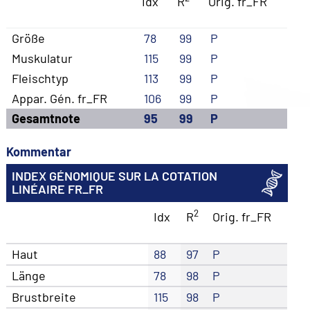
Idx
R
Orig. fr_FR
Größe
78
99
P
Muskulatur
115
99
P
Fleischtyp
113
99
P
Appar. Gén. fr_FR
106
99
P
Gesamtnote
95
99
P
Kommentar
INDEX GÉNOMIQUE SUR LA COTATION
LINÉAIRE FR_FR
2
Idx
R
Orig. fr_FR
Haut
88
97
P
Länge
78
98
P
Brustbreite
115
98
P