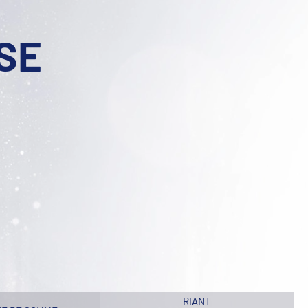
ISE
RIANT