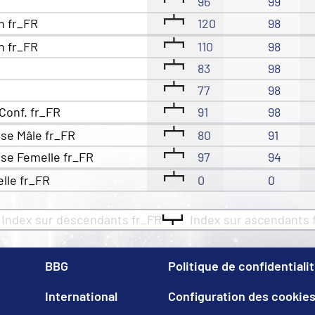
96
99
n fr_FR
120
98
n fr_FR
110
98
83
98
77
98
Conf. fr_FR
91
98
se Mâle fr_FR
80
91
se Femelle fr_FR
97
94
elle fr_FR
0
0
Index sur descendants fr_FR
Index sur ascendants 
BBG
Politique de confidentiali
International
Configuration des cookie