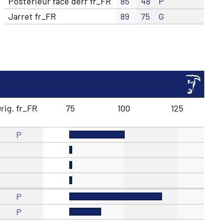
Posterieur face derr fr_FR
85
48
P
Jarret fr_FR
89
75
G
rig. fr_FR
75
100
125
P
P
P