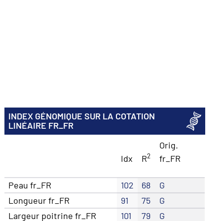
INDEX GÉNOMIQUE SUR LA COTATION
LINÉAIRE FR_FR
Orig.
2
Idx
R
fr_FR
Peau fr_FR
102
68
G
Longueur fr_FR
91
75
G
Largeur poitrine fr_FR
101
79
G