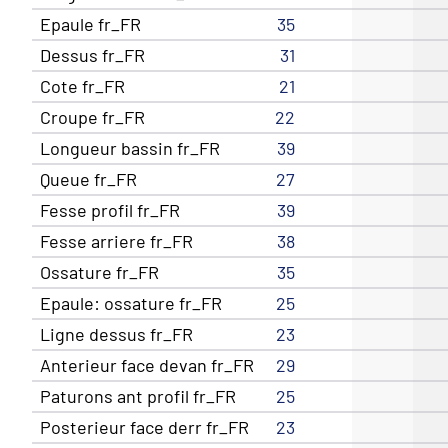
Epaule fr_FR
35
Dessus fr_FR
31
Cote fr_FR
21
Croupe fr_FR
22
Longueur bassin fr_FR
39
Queue fr_FR
27
Fesse profil fr_FR
39
Fesse arriere fr_FR
38
Ossature fr_FR
35
Epaule: ossature fr_FR
25
Ligne dessus fr_FR
23
Anterieur face devan fr_FR
29
Paturons ant profil fr_FR
25
Posterieur face derr fr_FR
23