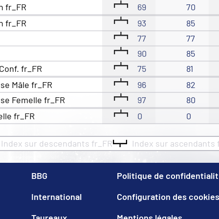
n fr_FR
69
70
n fr_FR
93
85
77
77
90
85
Conf. fr_FR
75
81
se Mâle fr_FR
96
82
se Femelle fr_FR
97
80
elle fr_FR
0
0
Index sur descendants fr_FR
Index sur ascendants 
BBG
Politique de confidentiali
International
Configuration des cookie
Taureaux
Mentions légales