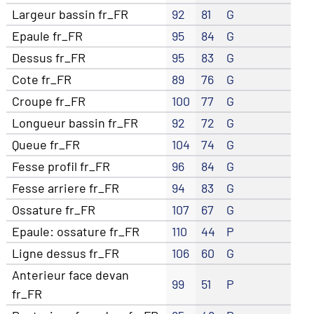
Largeur bassin fr_FR
92
81
G
Epaule fr_FR
95
84
G
Dessus fr_FR
95
83
G
Cote fr_FR
89
76
G
Croupe fr_FR
100
77
G
Longueur bassin fr_FR
92
72
G
Queue fr_FR
104
74
G
Fesse profil fr_FR
96
84
G
Fesse arriere fr_FR
94
83
G
Ossature fr_FR
107
67
G
Epaule: ossature fr_FR
110
44
P
Ligne dessus fr_FR
106
60
G
Anterieur face devan
99
51
P
fr_FR