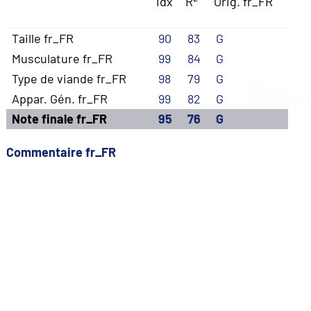
Idx
R
Orig. fr_FR
Taille fr_FR
90
83
G
Musculature fr_FR
99
84
G
Type de viande fr_FR
98
79
G
Appar. Gén. fr_FR
99
82
G
Note finale fr_FR
95
76
G
Commentaire fr_FR