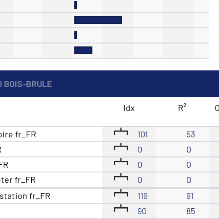
U BOIS-BRULE
Idx
R²
O
oire fr_FR
101
53
R
0
0
_FR
0
0
eter fr_FR
0
0
station fr_FR
119
91
90
85