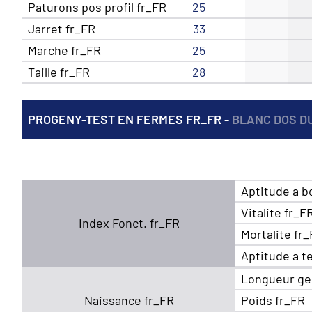
Paturons pos profil fr_FR
25
Jarret fr_FR
33
Marche fr_FR
25
Taille fr_FR
28
PROGENY-TEST EN FERMES FR_FR -
BLANC DOS D
Aptitude a b
Vitalite fr_F
Index Fonct. fr_FR
Mortalite fr
Aptitude a t
Longueur ge
Naissance fr_FR
Poids fr_FR