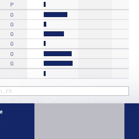
P
G
G
G
G
G
G
fr_FR
té
s