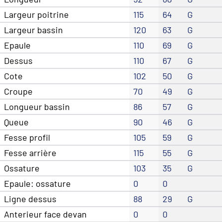
Largeur poitrine
115
64
G
Largeur bassin
120
63
G
Epaule
110
69
G
Dessus
110
67
G
Cote
102
50
G
Croupe
70
49
G
Longueur bassin
86
57
G
Queue
90
46
G
Fesse profil
105
59
G
Fesse arrière
115
55
G
Ossature
103
35
G
Epaule: ossature
0
0
Ligne dessus
88
29
G
Anterieur face devan
0
0