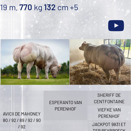
19 m.
770
kg
132
cm
+5
SHERIFF DE
CENTFONTAINE
ESPERANTO VAN
PERENHOF
VIEFKE VAN
AVICII DE MAHONEY
PERENHOF
80 / 92 / 89 / 92 / 90
JACKPOT 9831 ET
/ 92
TER REYBROECK