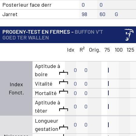
Posterieur face derr
0
0
Jarret
98
60
G
PROGENY-TEST EN FERMES -
BUFFON V'T
GOED TER WALLEN
Idx
R²
Orig.
75
100
125
Aptitude à
0
0
boire
Vitalité
0
0
Index
Fonct.
Mortalité
0
0
Aptitude à
0
0
têter
Longueur
0
0
gestation