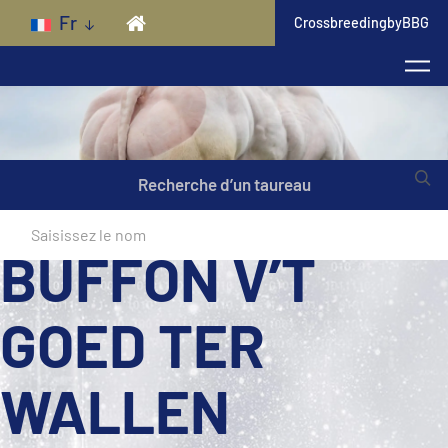
Skip to main content
Fr
CrossbreedingbyBBG
Recherche d’un taureau
BUFFON V’T
GOED TER
WALLEN