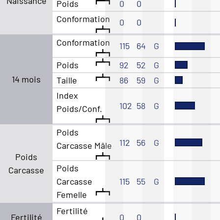
Naissance
Poids
0
0
Conformation
0
0
Conformation
115
64
G
Poids
92
52
G
14 mois
Taille
86
59
G
Index
102
58
G
Poids/Conf.
Poids
112
56
G
Carcasse Mâle
Poids
Poids
Carcasse
Carcasse
115
55
G
Femelle
Fertilité
Fertilité
0
0