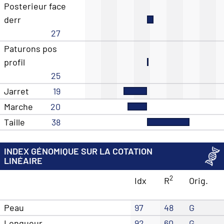
Posterieur face
derr
27
Paturons pos
profil
25
Jarret
19
Marche
20
Taille
38
INDEX GÉNOMIQUE SUR LA COTATION
LINÉAIRE
2
Idx
R
Orig.
Peau
97
48
G
Longueur
92
60
G