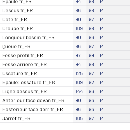
Epaule fr_FR
94
98
P
Dessus fr_FR
86
98
P
Cote fr_FR
90
97
P
Croupe fr_FR
109
98
P
Longueur bassin fr_FR
90
96
P
Queue fr_FR
86
97
P
Fesse profil fr_FR
97
99
P
Fesse arriere fr_FR
94
98
P
Ossature fr_FR
125
97
P
Epaule: ossature fr_FR
109
92
P
Ligne dessus fr_FR
144
96
P
Anterieur face devan fr_FR
90
93
P
Posterieur face derr fr_FR
96
93
P
Jarret fr_FR
105
97
P