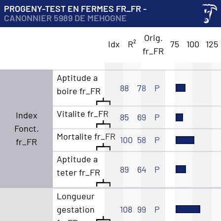
PROGENY-TEST EN FERMES FR_FR -
CANONNIER 5989 DE MEHOGNE
Orig.
Idx
R²
75
100
125
fr_FR
Aptitude a
88
78
P
boire fr_FR
Vitalite fr_FR
Index
85
69
P
Fonct.
Mortalite fr_FR
100
58
P
fr_FR
Aptitude a
89
64
P
teter fr_FR
Longueur
gestation
108
99
P