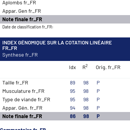
Aplombs fr_FR
Appar. Gen fr_FR
Note finale fr_FR
Date de classification fr_FR:
INDEX GÉNOMIQUE SUR LA COTATION LINÉAIRE
FR_FR
Synthese fr_FR
2
Idx
R
Orig. fr_FR
Taille fr_FR
89
98
P
Musculature fr_FR
95
98
P
Type de viande fr_FR
95
98
P
Appar. Gén. fr_FR
94
98
P
Note finale fr_FR
86
98
P
Commentaire fr_FR