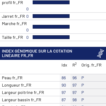
profil fr_FR
0
Jarret fr_FR
0
Marche fr_FR
0
Taille fr_FR
0
INDEX GÉNOMIQUE SUR LA COTATION
LINÉAIRE FR_FR
2
Idx
R
Orig. fr_FR
Peau fr_FR
86
96
P
Longueur fr_FR
90
97
P
Largeur poitrine fr_FR
97
97
P
Largeur bassin fr_FR
87
98
P