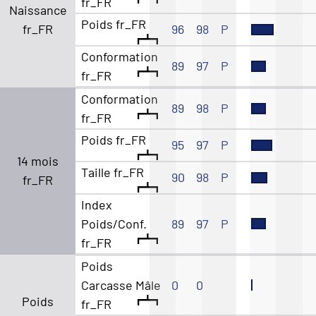
fr_FR
Naissance
Poids fr_FR
fr_FR
96
98
P
Conformation
89
97
P
fr_FR
Conformation
89
98
P
fr_FR
Poids fr_FR
95
97
P
14 mois
Taille fr_FR
90
98
P
fr_FR
Index
Poids/Conf.
89
97
P
fr_FR
Poids
Carcasse Mâle
0
0
Poids
fr_FR