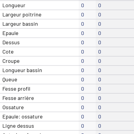
Longueur
0
0
Largeur poitrine
0
0
Largeur bassin
0
0
Epaule
0
0
Dessus
0
0
Cote
0
0
Croupe
0
0
Longueur bassin
0
0
Queue
0
0
Fesse profil
0
0
Fesse arrière
0
0
Ossature
0
0
Epaule: ossature
0
0
Ligne dessus
0
0