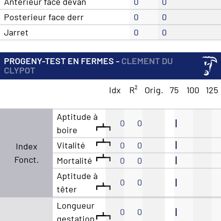
Anterieur face devan
0
0
Posterieur face derr
0
0
Jarret
0
0
PROGENY-TEST EN FERMES -
CLEMENT DU
CLYPOT
Idx
R²
Orig.
75
100
125
Aptitude à
0
0
boire
Vitalité
0
0
Index
Fonct.
Mortalité
0
0
Aptitude à
0
0
têter
Longueur
0
0
gestation