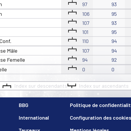
n
97
93
n
106
95
107
93
101
95
Conf.
110
94
sse Mâle
107
94
sse Femelle
94
92
elle
0
0
Index sur descendants
Index sur ascendants
BBG
Politique de confidentiali
International
Configuration des cookie
Taureaux
Mentions légales