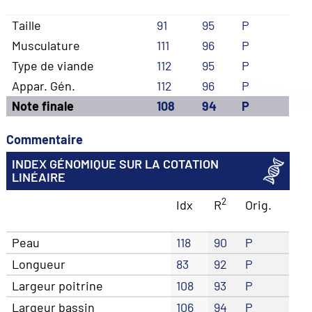
Taille
91
95
P
Musculature
111
96
P
Type de viande
112
95
P
Appar. Gén.
112
96
P
Note finale
108
94
P
Commentaire
INDEX GÉNOMIQUE SUR LA COTATION
LINÉAIRE
2
Idx
R
Orig.
Peau
118
90
P
Longueur
83
92
P
Largeur poitrine
108
93
P
Largeur bassin
106
94
P