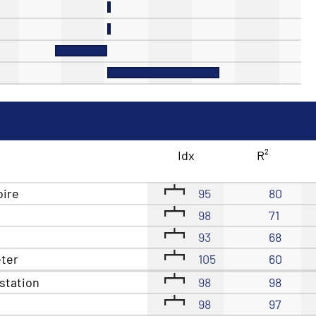
Idx
R²
oire
95
80
98
71
93
68
êter
105
60
station
98
98
98
97