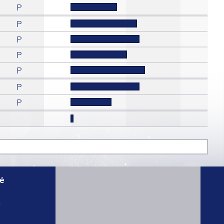
P
P
P
P
P
P
P
té
s