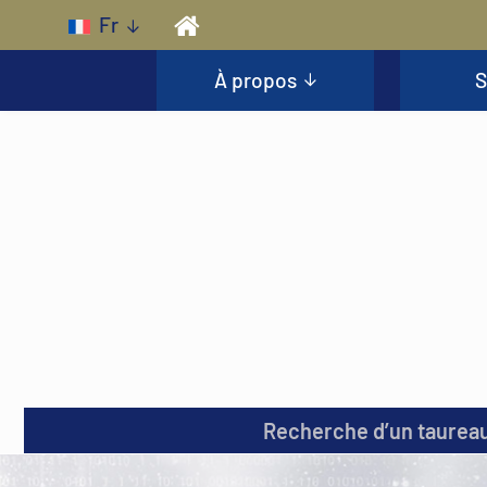
Skip to main content
Fr
À propos
S
Recherche d’un taurea