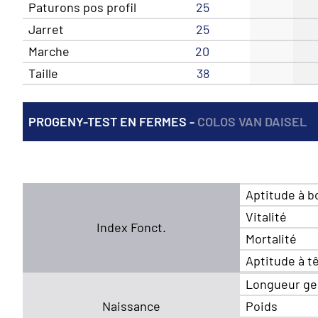
Paturons pos profil
25
Jarret
25
Marche
20
Taille
38
PROGENY-TEST EN FERMES -
COLOS VAN DAISEL
Aptitude à b
Vitalité
Index Fonct.
Mortalité
Aptitude à t
Longueur ge
Naissance
Poids