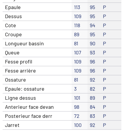
Epaule
113
95
P
Dessus
109
95
P
Cote
118
94
P
Croupe
89
95
P
Longueur bassin
81
90
P
Queue
107
93
P
Fesse profil
109
96
P
Fesse arrière
109
96
P
Ossature
81
92
P
Epaule: ossature
3
82
P
Ligne dessus
101
89
P
Anterieur face devan
98
84
P
Posterieur face derr
72
83
P
Jarret
100
92
P