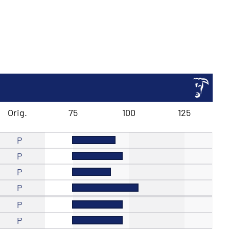
Orig.
75
100
125
P
P
P
P
P
P