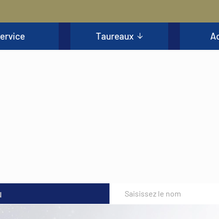
ervice
Taureaux
Ac
u