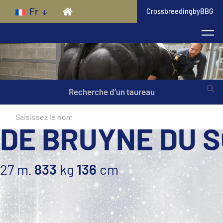
Skip to main content
Fr
CrossbreedingbyBBG
Recherche d’un taureau
DE BRUYNE DU S
27 m.
833
kg
136
cm