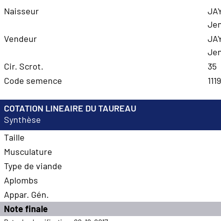
Naisseur
JAY
Jen
Vendeur
JAY
Jen
Cir. Scrot.
35
Code semence
111
COTATION LINEAIRE DU TAUREAU
Synthèse
Taille
Musculature
Type de viande
Aplombs
Appar. Gén.
Note finale