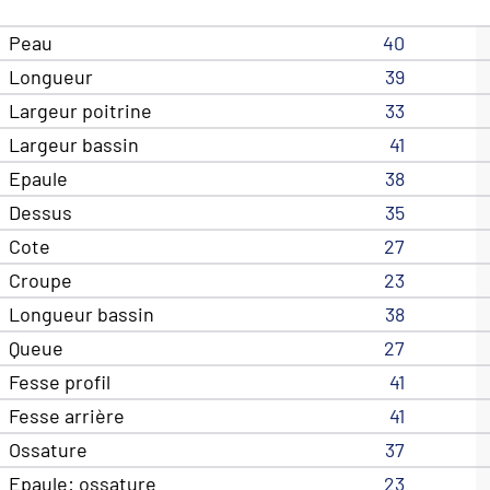
Peau
40
Longueur
39
Largeur poitrine
33
Largeur bassin
41
Epaule
38
Dessus
35
Cote
27
Croupe
23
Longueur bassin
38
Queue
27
Fesse profil
41
Fesse arrière
41
Ossature
37
Epaule: ossature
23