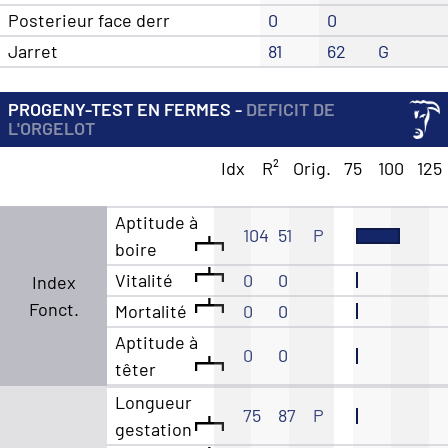
Posterieur face derr
0
0
Jarret
81
62
G
PROGENY-TEST EN FERMES -
DEFICIT DE
L'ORGELOT
Idx
R²
Orig.
75
100
125
Aptitude à
104
51
P
boire
Vitalité
0
0
Index
Fonct.
Mortalité
0
0
Aptitude à
0
0
têter
Longueur
75
87
P
gestation