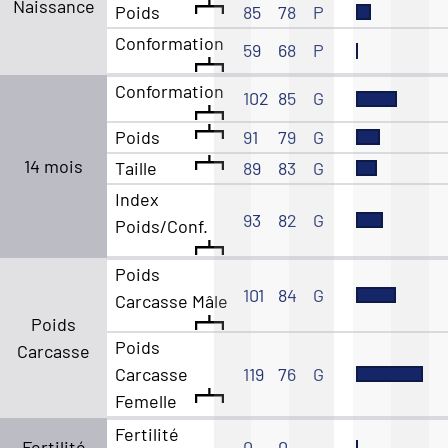
Naissance
Poids
85
78
P
Conformation
59
68
P
Conformation
102
85
G
Poids
91
79
G
14 mois
Taille
89
83
G
Index
93
82
G
Poids/Conf.
Poids
101
84
G
Carcasse Mâle
Poids
Poids
Carcasse
Carcasse
119
76
G
Femelle
Fertilité
Fertilité
0
0