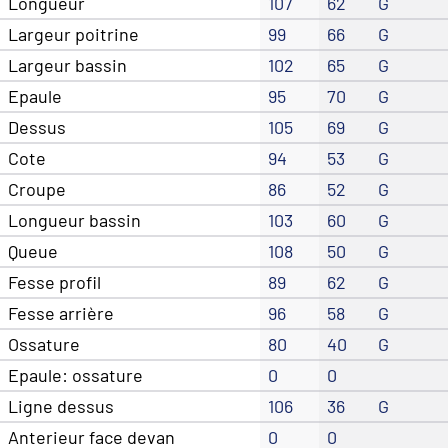
Longueur
107
62
G
Largeur poitrine
99
66
G
Largeur bassin
102
65
G
Epaule
95
70
G
Dessus
105
69
G
Cote
94
53
G
Croupe
86
52
G
Longueur bassin
103
60
G
Queue
108
50
G
Fesse profil
89
62
G
Fesse arrière
96
58
G
Ossature
80
40
G
Epaule: ossature
0
0
Ligne dessus
106
36
G
Anterieur face devan
0
0