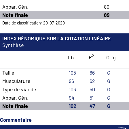
Appar. Gén.
80
Note finale
89
Date de classification: 20-07-2020
INDEX GÉNOMIQUE SUR LA COTATION LINÉAIRE
Synthèse
2
Idx
R
Orig.
Taille
105
66
G
Musculature
96
62
G
Type de viande
103
50
G
Appar. Gén.
94
51
G
Note finale
102
47
G
Commentaire