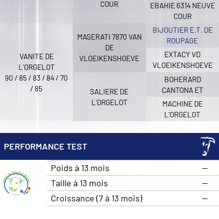
COUR
EBAHIE 6314 NEUVE
COUR
BIJOUTIER E.T. DE
MASERATI 7870 VAN
ROUPAGE
DE
EXTACY VD
VANITE DE
VLOEIKENSHOEVE
VLOEIKENSHOEVE
L’ORGELOT
90 / 85 / 83 / 84 / 70
BOHERARD
/ 85
CANTONA ET
SALIERE DE
L’ORGELOT
MACHINE DE
L’ORGELOT
PERFORMANCE TEST
Poids à 13 mois
—
Taille à 13 mois
—
Croissance (7 à 13 mois)
—