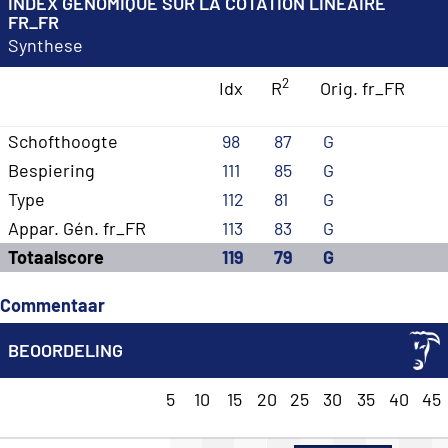
INDEX GÉNOMIQUE SUR LA COTATION LINÉAIRE
FR_FR
Synthese
2
Idx
R
Orig. fr_FR
Schofthoogte
98
87
G
Bespiering
111
85
G
Type
112
81
G
Appar. Gén. fr_FR
113
83
G
Totaalscore
119
79
G
Commentaar
BEOORDELING
5
10
15
20
25
30
35
40
45