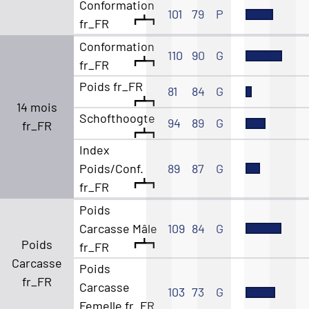
Conformation
101
79
P
fr_FR
Conformation
110
90
G
fr_FR
Poids fr_FR
81
84
G
14 mois
Schofthoogte
94
89
G
fr_FR
Index
Poids/Conf.
89
87
G
fr_FR
Poids
Carcasse Mâle
109
84
G
Poids
fr_FR
Carcasse
Poids
fr_FR
Carcasse
103
73
G
Femelle fr_FR