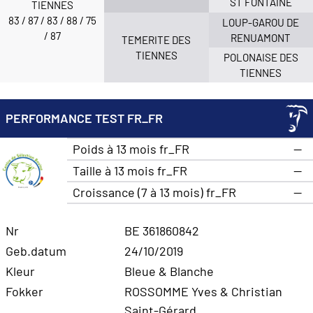
ST FONTAINE
TIENNES
83 / 87 / 83 / 88 / 75
LOUP-GAROU DE
/ 87
RENUAMONT
TEMERITE DES
TIENNES
POLONAISE DES
TIENNES
PERFORMANCE TEST FR_FR
Poids à 13 mois fr_FR
—
Taille à 13 mois fr_FR
—
Croissance (7 à 13 mois) fr_FR
—
Nr
BE 361860842
Geb.datum
24/10/2019
Kleur
Bleue & Blanche
Fokker
ROSSOMME Yves & Christian
Saint-Gérard