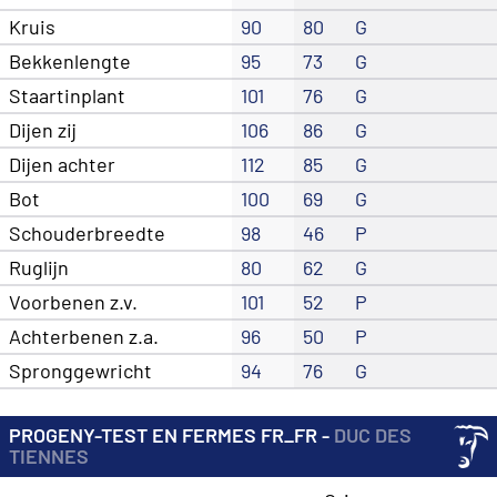
Kruis
90
80
G
Bekkenlengte
95
73
G
Staartinplant
101
76
G
Dijen zij
106
86
G
Dijen achter
112
85
G
Bot
100
69
G
Schouderbreedte
98
46
P
Ruglijn
80
62
G
Voorbenen z.v.
101
52
P
Achterbenen z.a.
96
50
P
Spronggewricht
94
76
G
PROGENY-TEST EN FERMES FR_FR -
DUC DES
TIENNES