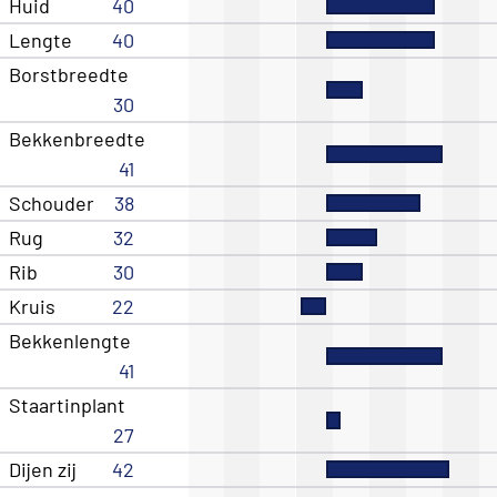
Huid
40
Lengte
40
Borstbreedte
30
Bekkenbreedte
41
Schouder
38
Rug
32
Rib
30
Kruis
22
Bekkenlengte
41
Staartinplant
27
Dijen zij
42