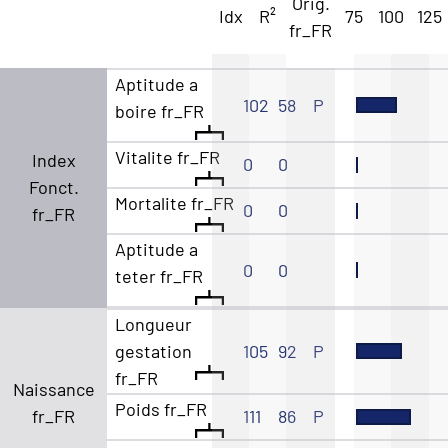
Orig.
Idx
R²
75
100
125
fr_FR
Aptitude a
102
58
P
boire fr_FR
Vitalite fr_FR
Index
0
0
Fonct.
Mortalite fr_FR
0
0
fr_FR
Aptitude a
0
0
teter fr_FR
Longueur
gestation
105
92
P
fr_FR
Naissance
Poids fr_FR
fr_FR
111
86
P