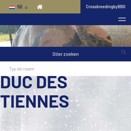
Skip to main content
Nl
CrossbreedingbyBBG
Stier zoeken
DUC DES
TIENNES