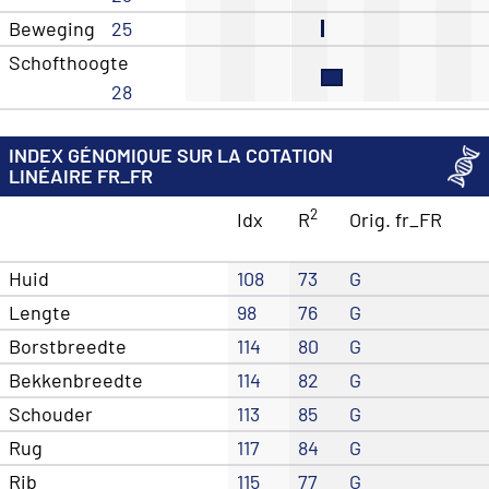
Beweging
25
Schofthoogte
28
INDEX GÉNOMIQUE SUR LA COTATION
LINÉAIRE FR_FR
2
Idx
R
Orig. fr_FR
Huid
108
73
G
Lengte
98
76
G
Borstbreedte
114
80
G
Bekkenbreedte
114
82
G
Schouder
113
85
G
Rug
117
84
G
Rib
115
77
G