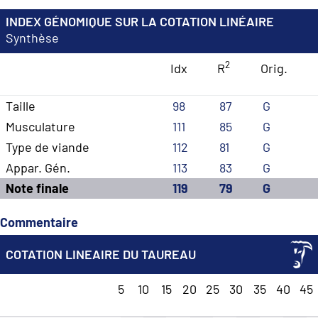
INDEX GÉNOMIQUE SUR LA COTATION LINÉAIRE
Synthèse
2
Idx
R
Orig.
Taille
98
87
G
Musculature
111
85
G
Type de viande
112
81
G
Appar. Gén.
113
83
G
Note finale
119
79
G
Commentaire
COTATION LINEAIRE DU TAUREAU
5
10
15
20
25
30
35
40
45