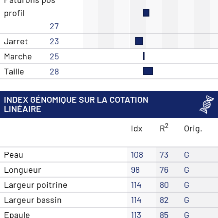
profil
27
Jarret
23
Marche
25
Taille
28
INDEX GÉNOMIQUE SUR LA COTATION
LINÉAIRE
2
Idx
R
Orig.
Peau
108
73
G
Longueur
98
76
G
Largeur poitrine
114
80
G
Largeur bassin
114
82
G
Epaule
113
85
G