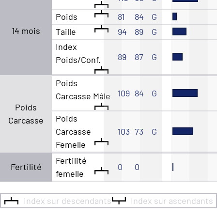
Poids
81
84
G
14 mois
Taille
94
89
G
Index
89
87
G
Poids/Conf.
Poids
109
84
G
Carcasse Mâle
Poids
Poids
Carcasse
Carcasse
103
73
G
Femelle
Fertilité
Fertilité
0
0
femelle
Index sur descendants
Index sur ascendants