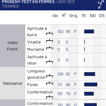
PROGENY-TEST EN FERMES -
DUC DES
TIENNES
Idx
R²
Orig.
75
100
125
Aptitude à
102
58
P
boire
Vitalité
0
0
Index
Fonct.
Mortalité
0
0
Aptitude à
0
0
têter
Longueur
105
92
P
gestation
Naissance
Poids
111
86
P
Conformation
101
79
P
Conformation
110
90
G