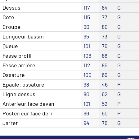
Dessus
117
84
G
Cote
115
77
G
Croupe
90
80
G
Longueur bassin
95
73
G
Queue
101
76
G
Fesse profil
106
86
G
Fesse arrière
112
85
G
Ossature
100
69
G
Epaule: ossature
98
46
P
Ligne dessus
80
62
G
Anterieur face devan
101
52
P
Posterieur face derr
96
50
P
Jarret
94
76
G