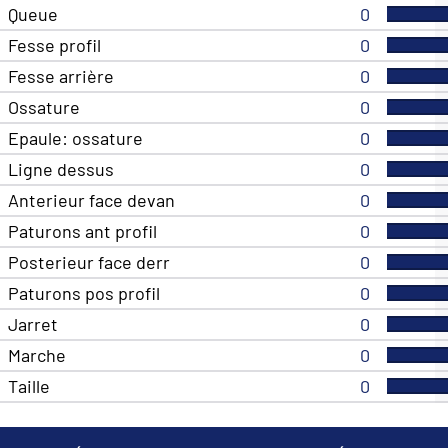
Queue
0
Fesse profil
0
Fesse arrière
0
Ossature
0
Epaule: ossature
0
Ligne dessus
0
Anterieur face devan
0
Paturons ant profil
0
Posterieur face derr
0
Paturons pos profil
0
Jarret
0
Marche
0
Taille
0