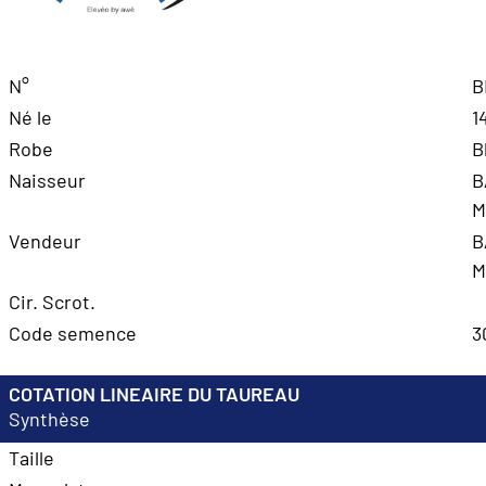
N°
B
Né le
1
Robe
B
Naisseur
B
M
Vendeur
B
M
Cir. Scrot.
Code semence
3
COTATION LINEAIRE DU TAUREAU
Synthèse
Taille