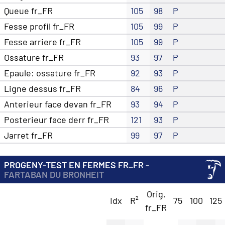
Queue fr_FR
105
98
P
Fesse profil fr_FR
105
99
P
Fesse arriere fr_FR
105
99
P
Ossature fr_FR
93
97
P
Epaule: ossature fr_FR
92
93
P
Ligne dessus fr_FR
84
96
P
Anterieur face devan fr_FR
93
94
P
Posterieur face derr fr_FR
121
93
P
Jarret fr_FR
99
97
P
PROGENY-TEST EN FERMES FR_FR -
FARTABAN DU BRONHEIT
Orig.
Idx
R²
75
100
125
fr_FR