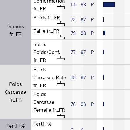
Conformation
101
98
P
fr_FR
Poids fr_FR
73
97
P
14 mois
Taille fr_FR
79
98
P
fr_FR
Index
Poids/Conf.
77
97
P
fr_FR
Poids
Carcasse Mâle
68
97
P
Poids
fr_FR
Carcasse
Poids
fr_FR
Carcasse
78
96
P
Femelle fr_FR
Fertilité
Fertilité
0
0