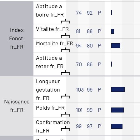
Aptitude a
74
92
P
boire fr_FR
Vitalite fr_FR
Index
81
88
P
Fonct.
Mortalite fr_FR
94
80
P
fr_FR
Aptitude a
70
86
P
teter fr_FR
Longueur
gestation
103
99
P
fr_FR
Naissance
Poids fr_FR
fr_FR
101
99
P
Conformation
99
97
P
fr_FR