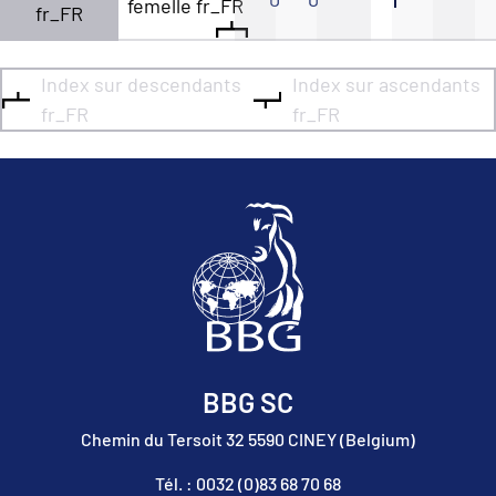
femelle fr_FR
fr_FR
Index sur descendants
Index sur ascendants
fr_FR
fr_FR
BBG SC
Chemin du Tersoit 32 5590 CINEY (Belgium)
Tél. : 0032 (0)83 68 70 68