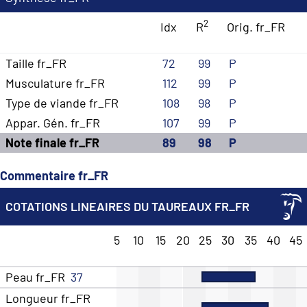
2
Idx
R
Orig. fr_FR
Taille fr_FR
72
99
P
Musculature fr_FR
112
99
P
Type de viande fr_FR
108
98
P
Appar. Gén. fr_FR
107
99
P
Note finale fr_FR
89
98
P
Commentaire fr_FR
COTATIONS LINEAIRES DU TAUREAUX FR_FR
5
10
15
20
25
30
35
40
45
Peau fr_FR
37
Longueur fr_FR