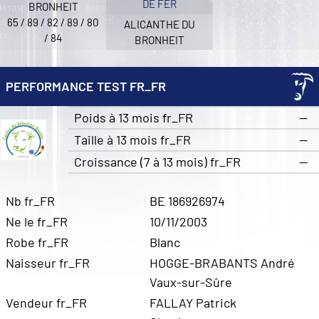
DE FER
BRONHEIT
65 / 89 / 82 / 89 / 80
ALICANTHE DU
/ 84
BRONHEIT
PERFORMANCE TEST FR_FR
Poids à 13 mois fr_FR
—
Taille à 13 mois fr_FR
—
Croissance (7 à 13 mois) fr_FR
—
Nb fr_FR
BE 186926974
Ne le fr_FR
10/11/2003
Robe fr_FR
Blanc
Naisseur fr_FR
HOGGE-BRABANTS André
Vaux-sur-Sûre
Vendeur fr_FR
FALLAY Patrick