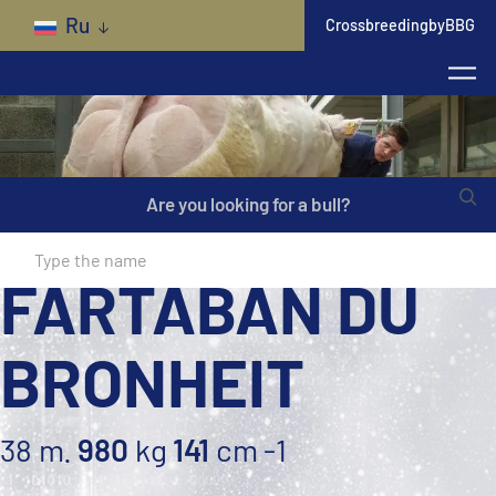
Skip to main content
Ru
CrossbreedingbyBBG
Are you looking for a bull?
FARTABAN DU
BRONHEIT
38 m.
980
kg
141
cm
-1