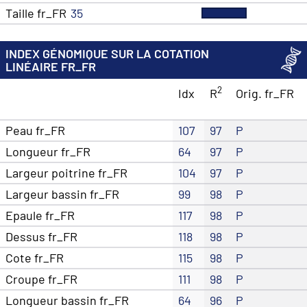
Taille fr_FR
35
INDEX GÉNOMIQUE SUR LA COTATION
LINÉAIRE FR_FR
2
Idx
R
Orig. fr_FR
Peau fr_FR
107
97
P
Longueur fr_FR
64
97
P
Largeur poitrine fr_FR
104
97
P
Largeur bassin fr_FR
99
98
P
Epaule fr_FR
117
98
P
Dessus fr_FR
118
98
P
Cote fr_FR
115
98
P
Croupe fr_FR
111
98
P
Longueur bassin fr_FR
64
96
P