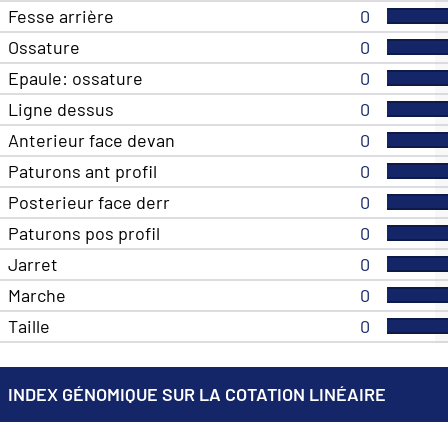
Fesse arrière
0
Ossature
0
Epaule: ossature
0
Ligne dessus
0
Anterieur face devan
0
Paturons ant profil
0
Posterieur face derr
0
Paturons pos profil
0
Jarret
0
Marche
0
Taille
0
INDEX GÉNOMIQUE SUR LA COTATION LINÉAIRE