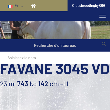
Skip to main content
Fr
CrossbreedingbyBBG
Recherche d’un taureau
FAVANE 3045 VD
23 m.
743
kg
142
cm
+11