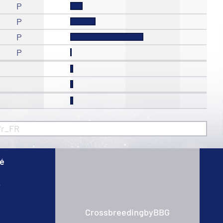
P
P
P
P
fr_FR
té
s
CrossbreedingbyBBG