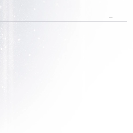
—
R
—