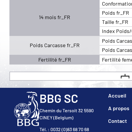
Conformatio
Poids fr_FR
14 mois fr_FR
Taille fr_FR
Index Poids/
Poids Carcas
Poids Carcasse fr_FR
Poids Carcas
Fertilité fr_FR
Fertilité fem
BBG SC
Accueil
A propos
Chemin du Tersoit 32 5590
CINEY (Belgium)
Contact
Tél. : 0032 (0)83 68 70 68