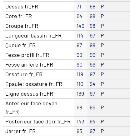
Dessus fr_FR
71
98
P
Cote fr_FR
64
98
P
Croupe fr_FR
149
98
P
Longueur bassin fr_FR
114
97
P
Queue fr_FR
97
98
P
Fesse profil fr_FR
99
99
P
Fesse arriere fr_FR
90
99
P
Ossature fr_FR
119
97
P
Epaule: ossature fr_FR
110
94
P
Ligne dessus fr_FR
169
97
P
Anterieur face devan
68
95
P
fr_FR
Posterieur face derr fr_FR
143
94
P
Jarret fr_FR
93
97
P