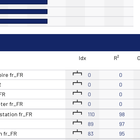
Idx
R²
O
oire fr_FR
0
0
R
0
0
_FR
0
0
eter fr_FR
0
0
station fr_FR
110
98
89
97
n fr_FR
83
95