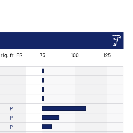
rig. fr_FR
75
100
125
P
P
P