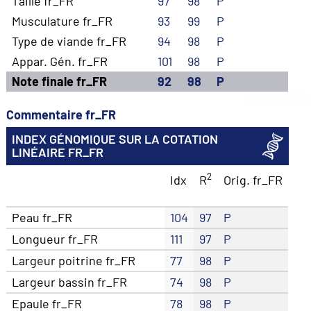
Taille fr_FR
97
98
P
Musculature fr_FR
93
99
P
Type de viande fr_FR
94
98
P
Appar. Gén. fr_FR
101
98
P
Note finale fr_FR
92
98
P
Commentaire fr_FR
INDEX GÉNOMIQUE SUR LA COTATION
LINÉAIRE FR_FR
2
Idx
R
Orig. fr_FR
Peau fr_FR
104
97
P
Longueur fr_FR
111
97
P
Largeur poitrine fr_FR
77
98
P
Largeur bassin fr_FR
74
98
P
Epaule fr_FR
78
98
P