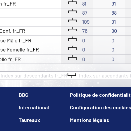
n fr_FR
81
91
87
88
109
91
Conf. fr_FR
76
90
se Mâle fr_FR
0
0
se Femelle fr_FR
0
0
elle fr_FR
0
0
Index sur descendants fr_FR
Index sur ascendants 
BBG
Politique de confidentiali
International
Configuration des cookie
Taureaux
Mentions légales