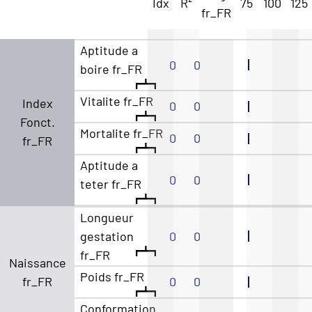
Idx
R²
75
100
125
fr_FR
Aptitude a
0
0
boire fr_FR
Vitalite fr_FR
Index
0
0
Fonct.
Mortalite fr_FR
0
0
fr_FR
Aptitude a
0
0
teter fr_FR
Longueur
gestation
0
0
fr_FR
Naissance
Poids fr_FR
fr_FR
0
0
Conformation