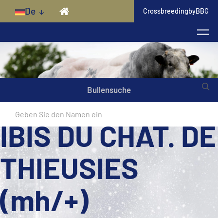
Skip to main content
De
CrossbreedingbyBBG
Bullensuche
IBIS DU CHAT. DE
THIEUSIES
(mh/+)