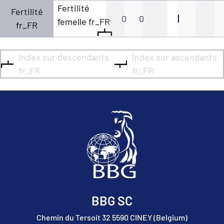
Fertilité
Fertilité
0
0
femelle fr_FR
fr_FR
Index sur descendants
Index sur ascendants
fr_FR
fr_FR
BBG SC
Chemin du Tersoit 32 5590 CINEY (Belgium)