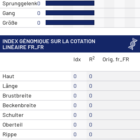
Sprunggelenk
0
Gang
0
Größe
0
INDEX GÉNOMIQUE SUR LA COTATION
LINÉAIRE FR_FR
2
Idx
R
Orig. fr_FR
Haut
0
0
Länge
0
0
Brustbreite
0
0
Beckenbreite
0
0
Schulter
0
0
Oberteil
0
0
Rippe
0
0