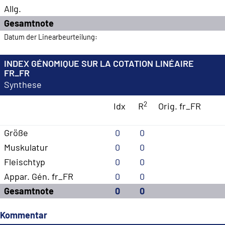
Allg.
Gesamtnote
Datum der Linearbeurteilung:
INDEX GÉNOMIQUE SUR LA COTATION LINÉAIRE
FR_FR
Synthese
2
Idx
R
Orig. fr_FR
Größe
0
0
Muskulatur
0
0
Fleischtyp
0
0
Appar. Gén. fr_FR
0
0
Gesamtnote
0
0
Kommentar