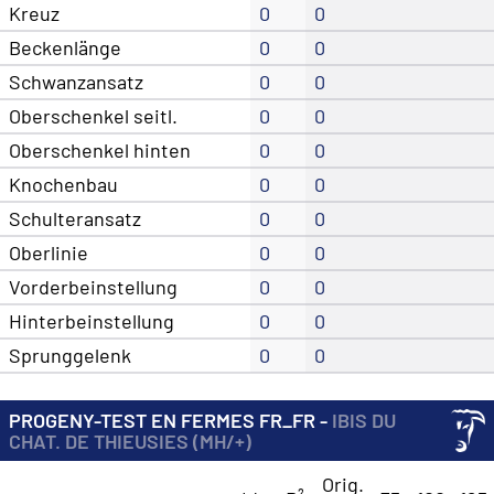
Kreuz
0
0
Beckenlänge
0
0
Schwanzansatz
0
0
Oberschenkel seitl.
0
0
Oberschenkel hinten
0
0
Knochenbau
0
0
Schulteransatz
0
0
Oberlinie
0
0
Vorderbeinstellung
0
0
Hinterbeinstellung
0
0
Sprunggelenk
0
0
PROGENY-TEST EN FERMES FR_FR -
IBIS DU
CHAT. DE THIEUSIES (MH/+)
Orig.