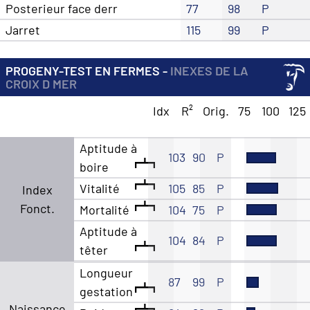
Posterieur face derr
77
98
P
Jarret
115
99
P
PROGENY-TEST EN FERMES -
INEXES DE LA
CROIX D MER
Idx
R²
Orig.
75
100
125
Aptitude à
103
90
P
boire
Vitalité
105
85
P
Index
Fonct.
Mortalité
104
75
P
Aptitude à
104
84
P
têter
Longueur
87
99
P
gestation
Naissance