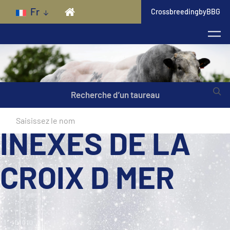
Skip to main content
Fr
CrossbreedingbyBBG
Recherche d’un taureau
INEXES DE LA
CROIX D MER