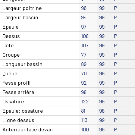
Largeur poitrine
96
99
P
Largeur bassin
94
99
P
Epaule
97
99
P
Dessus
108
99
P
Cote
107
99
P
Croupe
77
99
P
Longueur bassin
89
99
P
Queue
70
99
P
Fesse profil
92
99
P
Fesse arrière
98
99
P
Ossature
122
99
P
Epaule: ossature
81
98
P
Ligne dessus
113
99
P
Anterieur face devan
100
99
P