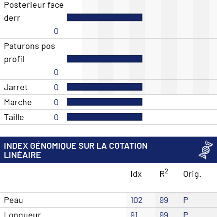
Posterieur face
derr
0
Paturons pos
profil
0
Jarret
0
Marche
0
Taille
0
INDEX GÉNOMIQUE SUR LA COTATION
LINÉAIRE
2
Idx
R
Orig.
Peau
102
99
P
Longueur
91
99
P