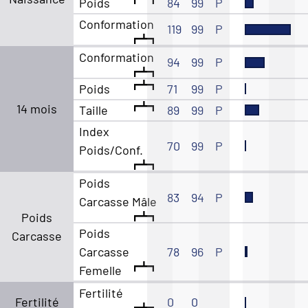
Poids
84
99
P
Conformation
119
99
P
Conformation
94
99
P
Poids
71
99
P
14 mois
Taille
89
99
P
Index
70
99
P
Poids/Conf.
Poids
83
94
P
Carcasse Mâle
Poids
Poids
Carcasse
Carcasse
78
96
P
Femelle
Fertilité
Fertilité
0
0