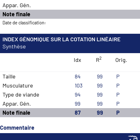
Appar. Gén.
Note finale
Date de classification:
INDEX GÉNOMIQUE SUR LA COTATION LINÉAIRE
Synthèse
2
Idx
R
Orig.
Taille
84
99
P
Musculature
103
99
P
Type de viande
94
99
P
Appar. Gén.
99
99
P
Note finale
87
99
P
Commentaire