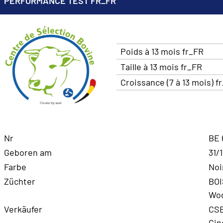
PERFORMANCE TEST FR_FR
Poids à 13 mois fr_FR
Taille à 13 mois fr_FR
Croissance (7 à 13 mois) f
Nr
BE 
Geboren am
31/
Farbe
Noi
Züchter
BOI
Wo
Verkäufer
CSB
Cin