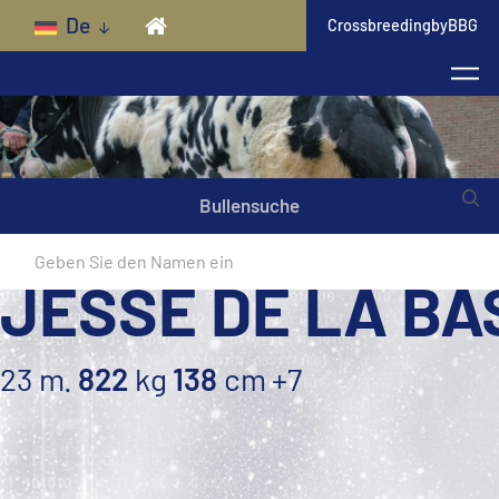
Skip to main content
De
CrossbreedingbyBBG
Bullensuche
JESSE DE LA BA
23 m.
822
kg
138
cm
+7