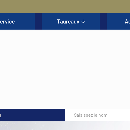
ervice
Taureaux
Ac
u