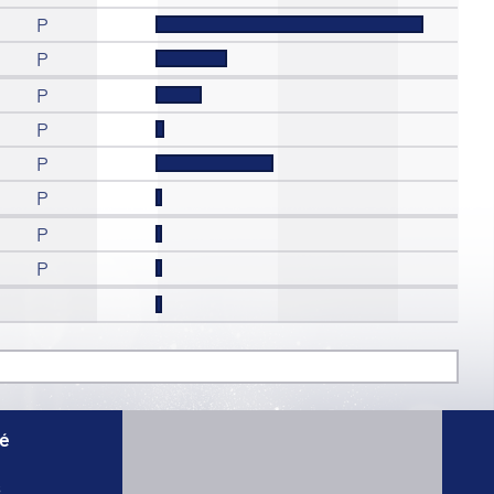
P
P
P
P
P
P
P
P
té
s