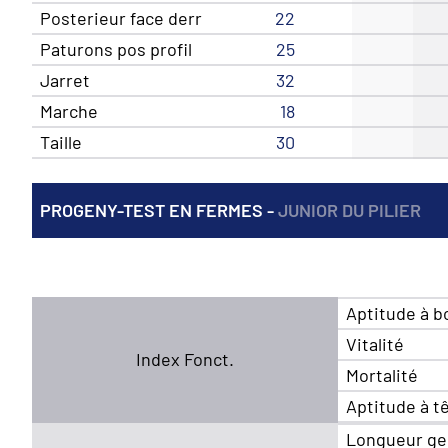
Posterieur face derr
22
Paturons pos profil
25
Jarret
32
Marche
18
Taille
30
PROGENY-TEST EN FERMES -
JUNIOR DU PILIER
Aptitude à b
Vitalité
Index Fonct.
Mortalité
Aptitude à t
Longueur ge