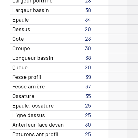
Largeur poitrine
28
Largeur bassin
38
Epaule
34
Dessus
20
Cote
23
Croupe
30
Longueur bassin
38
Queue
20
Fesse profil
39
Fesse arrière
37
Ossature
35
Epaule: ossature
25
Ligne dessus
25
Anterieur face devan
30
Paturons ant profil
25