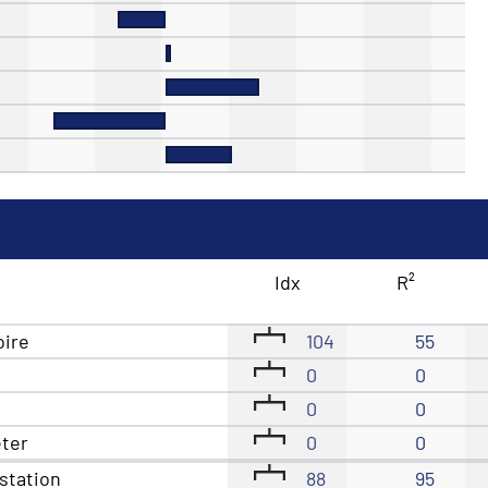
Idx
R²
oire
104
55
0
0
0
0
êter
0
0
station
88
95