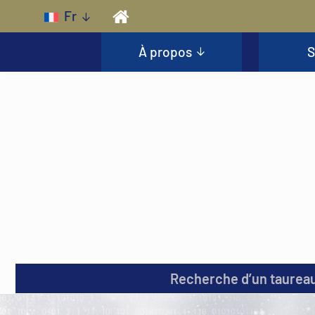
Skip to main content
Fr
À propos
S
Recherche d’un taurea