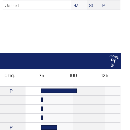
Jarret
93
80
P
Orig.
75
100
125
P
P