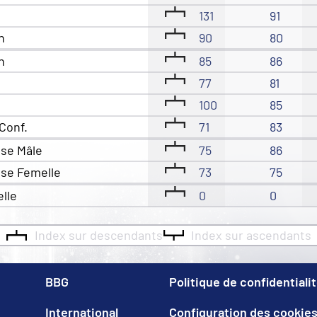
131
91
n
90
80
n
85
86
77
81
100
85
Conf.
71
83
sse Mâle
75
86
sse Femelle
73
75
elle
0
0
Index sur descendants
Index sur ascendants
BBG
Politique de confidentiali
International
Configuration des cookie