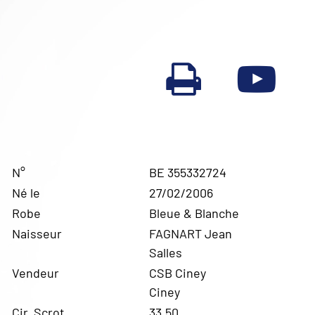
N°
BE 355332724
Né le
27/02/2006
Robe
Bleue & Blanche
Naisseur
FAGNART Jean
Salles
Vendeur
CSB Ciney
Ciney
Cir. Scrot.
33,50