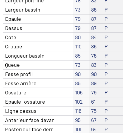
Largeur poitrine
78
83
P
Largeur bassin
73
86
P
Epaule
79
87
P
Dessus
79
87
P
Cote
80
84
P
Croupe
110
86
P
Longueur bassin
85
76
P
Queue
73
83
P
Fesse profil
90
90
P
Fesse arrière
85
89
P
Ossature
106
79
P
Epaule: ossature
102
61
P
Ligne dessus
116
75
P
Anterieur face devan
95
67
P
Posterieur face derr
101
64
P