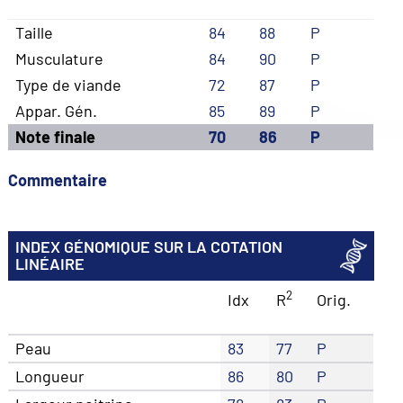
Taille
84
88
P
Musculature
84
90
P
Type de viande
72
87
P
Appar. Gén.
85
89
P
Note finale
70
86
P
Commentaire
INDEX GÉNOMIQUE SUR LA COTATION
LINÉAIRE
2
Idx
R
Orig.
Peau
83
77
P
Longueur
86
80
P