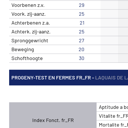
Voorbenen z.v.
29
Voork. zij-aanz.
25
Achterbenen z.a.
21
Achterk. zij-aanz.
25
Spronggewricht
27
Beweging
20
Schofthoogte
30
PROGENY-TEST EN FERMES FR_FR -
LAQUAIS DE L
Aptitude a b
Vitalite fr_F
Index Fonct. fr_FR
Mortalite fr