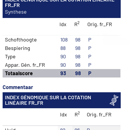
FR_FR
Synthese
2
Idx
R
Orig. fr_FR
Schofthoogte
108
98
P
Bespiering
88
98
P
Type
90
98
P
Appar. Gén. fr_FR
90
98
P
Totaalscore
93
98
P
Commentaar
INDEX GÉNOMIQUE SUR LA COTATION
LINÉAIRE FR_FR
2
Idx
R
Orig. fr_FR
Huid
82
96
P