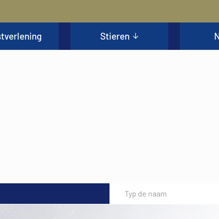
tverlening
Stieren
N