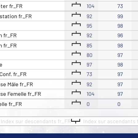
eter fr_FR
104
73
station fr_FR
92
99
95
98
n fr_FR
92
96
n fr_FR
85
98
80
97
e
97
98
Conf. fr_FR
73
97
se Mâle fr_FR
92
97
se Femelle fr_FR
104
97
elle fr_FR
0
0
Index sur descendants fr_FR
Index sur ascendants 