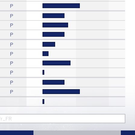
P
P
P
P
P
P
P
P
P
P
fr_FR