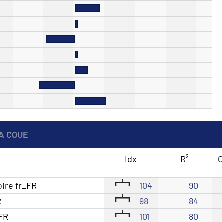
A COUE
Idx
R²
O
oire fr_FR
104
90
R
98
84
_FR
101
80