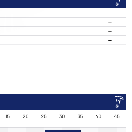
—
—
R
—
15
20
25
30
35
40
45