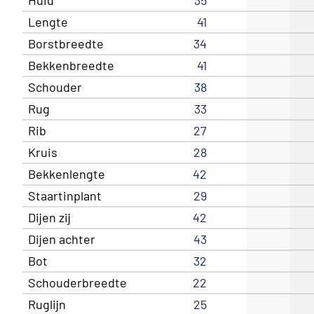
Lengte
41
Borstbreedte
34
Bekkenbreedte
41
Schouder
38
Rug
33
Rib
27
Kruis
28
Bekkenlengte
42
Staartinplant
29
Dijen zij
42
Dijen achter
43
Bot
32
Schouderbreedte
22
Ruglijn
25