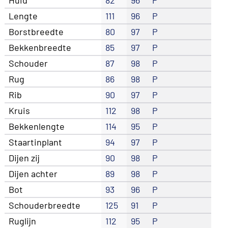
Lengte
111
96
P
Borstbreedte
80
97
P
Bekkenbreedte
85
97
P
Schouder
87
98
P
Rug
86
98
P
Rib
90
97
P
Kruis
112
98
P
Bekkenlengte
114
95
P
Staartinplant
94
97
P
Dijen zij
90
98
P
Dijen achter
89
98
P
Bot
93
96
P
Schouderbreedte
125
91
P
Ruglijn
112
95
P