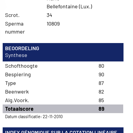
Bellefontaine (Lux.)
Scrot.
34
Sperma
10809
nummer
BEOORDELING
Synthese
Schofthoogte
80
Bespiering
90
Type
87
Beenwerk
82
Alg.Voork.
85
Totaalscore
89
Datum classificatie: 22-11-2010
INDEX GÉNOMIQUE SUR LA COTATION LINÉAIRE