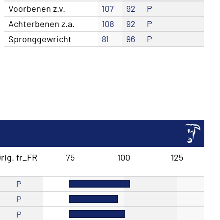
Voorbenen z.v.
107
92
P
Achterbenen z.a.
108
92
P
Spronggewricht
81
96
P
rig. fr_FR
75
100
125
P
P
P