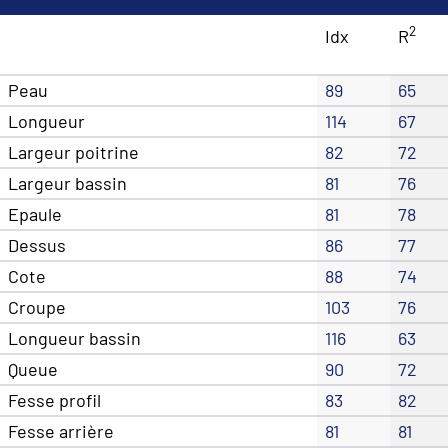
2
Idx
R
Peau
89
65
Longueur
114
67
Largeur poitrine
82
72
Largeur bassin
81
76
Epaule
81
78
Dessus
86
77
Cote
88
74
Croupe
103
76
Longueur bassin
116
63
Queue
90
72
Fesse profil
83
82
Fesse arrière
81
81