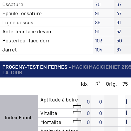
Ossature
70
67
Epaule: ossature
91
47
Ligne dessus
85
61
Anterieur face devan
91
53
Posterieur face derr
103
50
Jarret
104
67
PROGENY-TEST EN FERMES -
MAGIC(MAGICIEN)ET 219
LA TOUR
Idx
R²
Orig.
75
Aptitude à boire
0
0
Vitalité
0
0
Index Fonct.
Mortalité
0
0