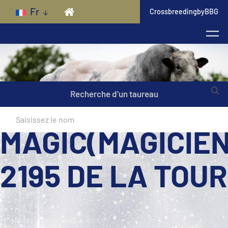
Skip to main content
Fr
CrossbreedingbyBBG
Recherche d’un taureau
MAGIC(MAGICIE
2195 DE LA TOUR