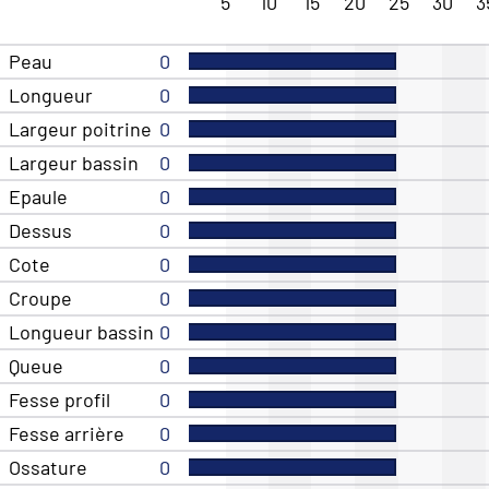
5
10
15
20
25
30
3
Peau
0
Longueur
0
Largeur poitrine
0
Largeur bassin
0
Epaule
0
Dessus
0
Cote
0
Croupe
0
Longueur bassin
0
Queue
0
Fesse profil
0
Fesse arrière
0
Ossature
0