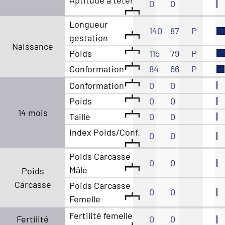
Aptitude à têter
0
0
Longueur
140
87
P
gestation
Naissance
Poids
115
79
P
Conformation
84
66
P
Conformation
0
0
Poids
0
0
14 mois
Taille
0
0
Index Poids/Conf.
0
0
Poids Carcasse
0
0
Mâle
Poids
Carcasse
Poids Carcasse
0
0
Femelle
Fertilité femelle
Fertilité
0
0