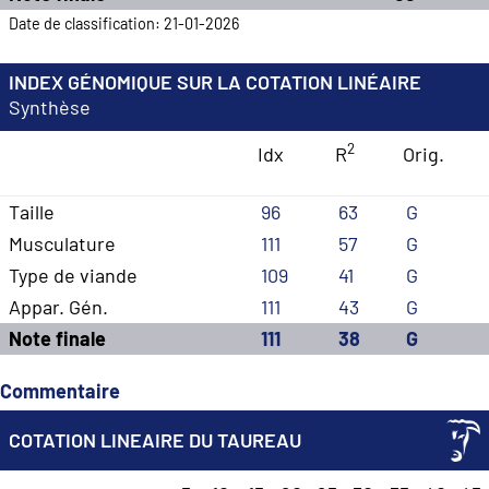
Date de classification: 21-01-2026
INDEX GÉNOMIQUE SUR LA COTATION LINÉAIRE
Synthèse
2
Idx
R
Orig.
Taille
96
63
G
Musculature
111
57
G
Type de viande
109
41
G
Appar. Gén.
111
43
G
Note finale
111
38
G
Commentaire
COTATION LINEAIRE DU TAUREAU