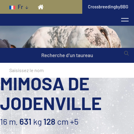
Skip to main content
Fr
CrossbreedingbyBBG
Recherche d’un taureau
MIMOSA DE
JODENVILLE
16 m.
631
kg
128
cm
+5