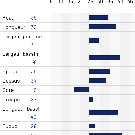
5
10
15
20
25
30
35
40
45
Peau
35
Longueur
39
Largeur poitrine
30
Largeur bassin
41
Epaule
36
Dessus
34
Cote
19
Croupe
27
Longueur bassin
40
Queue
28