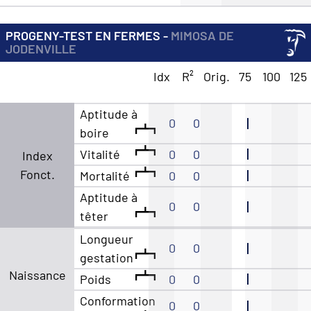
PROGENY-TEST EN FERMES -
MIMOSA DE
JODENVILLE
Idx
R²
Orig.
75
100
125
Aptitude à
0
0
boire
Vitalité
0
0
Index
Fonct.
Mortalité
0
0
Aptitude à
0
0
têter
Longueur
0
0
gestation
Naissance
Poids
0
0
Conformation
0
0