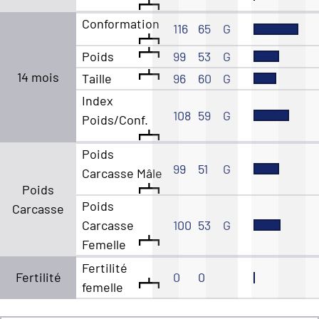
Conformation
116
65
G
Poids
99
53
G
14 mois
Taille
96
60
G
Index
108
59
G
Poids/Conf.
Poids
99
51
G
Carcasse Mâle
Poids
Poids
Carcasse
Carcasse
100
53
G
Femelle
Fertilité
Fertilité
0
0
femelle