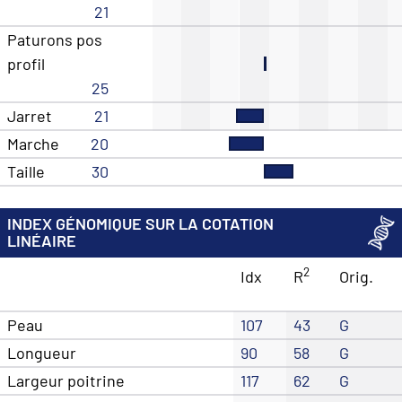
21
Paturons pos
profil
25
Jarret
21
Marche
20
Taille
30
INDEX GÉNOMIQUE SUR LA COTATION
LINÉAIRE
2
Idx
R
Orig.
Peau
107
43
G
Longueur
90
58
G
Largeur poitrine
117
62
G