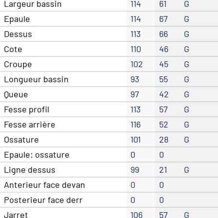
Largeur bassin
114
61
G
Epaule
114
67
G
Dessus
113
66
G
Cote
110
46
G
Croupe
102
45
G
Longueur bassin
93
55
G
Queue
97
42
G
Fesse profil
113
57
G
Fesse arrière
116
52
G
Ossature
101
28
G
Epaule: ossature
0
0
Ligne dessus
99
21
G
Anterieur face devan
0
0
Posterieur face derr
0
0
Jarret
106
57
G