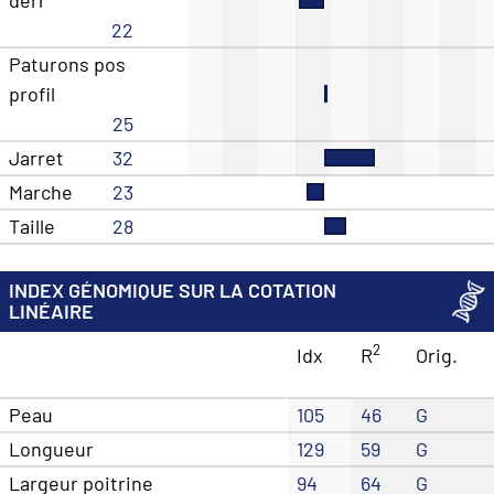
22
Paturons pos
profil
25
Jarret
32
Marche
23
Taille
28
INDEX GÉNOMIQUE SUR LA COTATION
LINÉAIRE
2
Idx
R
Orig.
Peau
105
46
G
Longueur
129
59
G
Largeur poitrine
94
64
G