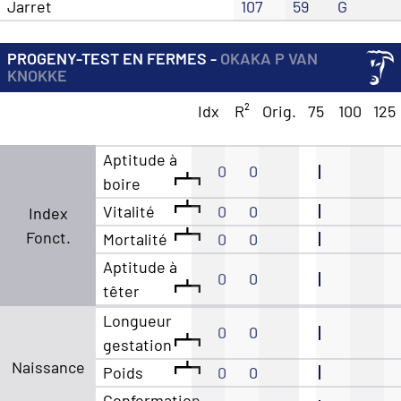
Jarret
107
59
G
PROGENY-TEST EN FERMES -
OKAKA P VAN
KNOKKE
Idx
R²
Orig.
75
100
125
Aptitude à
0
0
boire
Vitalité
0
0
Index
Fonct.
Mortalité
0
0
Aptitude à
0
0
têter
Longueur
0
0
gestation
Naissance
Poids
0
0
Conformation