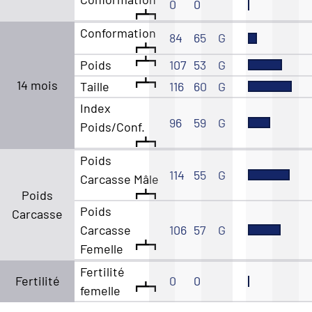
0
0
Conformation
84
65
G
Poids
107
53
G
14 mois
Taille
116
60
G
Index
96
59
G
Poids/Conf.
Poids
114
55
G
Carcasse Mâle
Poids
Poids
Carcasse
Carcasse
106
57
G
Femelle
Fertilité
Fertilité
0
0
femelle