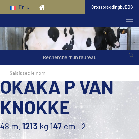
Skip to main content
Fr
CrossbreedingbyBBG
Recherche d’un taureau
OKAKA P VAN
KNOKKE
48 m.
1213
kg
147
cm
+2