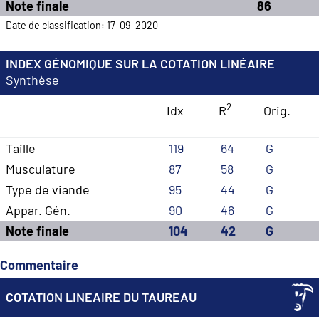
Note finale
86
Date de classification: 17-09-2020
INDEX GÉNOMIQUE SUR LA COTATION LINÉAIRE
Synthèse
2
Idx
R
Orig.
Taille
119
64
G
Musculature
87
58
G
Type de viande
95
44
G
Appar. Gén.
90
46
G
Note finale
104
42
G
Commentaire
COTATION LINEAIRE DU TAUREAU