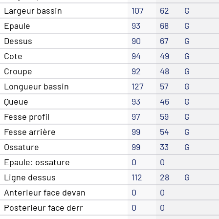
Largeur bassin
107
62
G
Epaule
93
68
G
Dessus
90
67
G
Cote
94
49
G
Croupe
92
48
G
Longueur bassin
127
57
G
Queue
93
46
G
Fesse profil
97
59
G
Fesse arrière
99
54
G
Ossature
99
33
G
Epaule: ossature
0
0
Ligne dessus
112
28
G
Anterieur face devan
0
0
Posterieur face derr
0
0