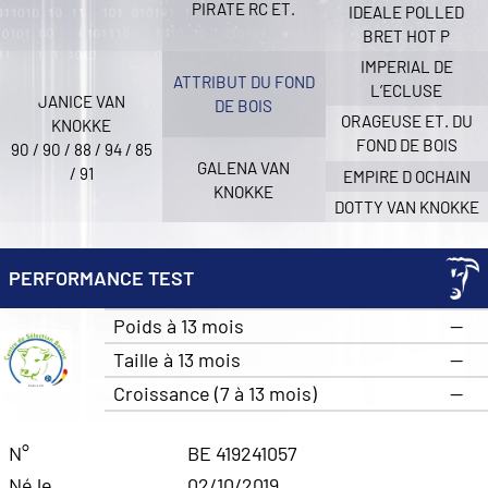
PIRATE RC ET.
IDEALE POLLED
BRET HOT P
IMPERIAL DE
ATTRIBUT DU FOND
L’ECLUSE
JANICE VAN
DE BOIS
ORAGEUSE ET. DU
KNOKKE
FOND DE BOIS
90 / 90 / 88 / 94 / 85
GALENA VAN
/ 91
EMPIRE D OCHAIN
KNOKKE
DOTTY VAN KNOKKE
PERFORMANCE TEST
Poids à 13 mois
—
Taille à 13 mois
—
Croissance (7 à 13 mois)
—
N°
BE 419241057
Né le
02/10/2019