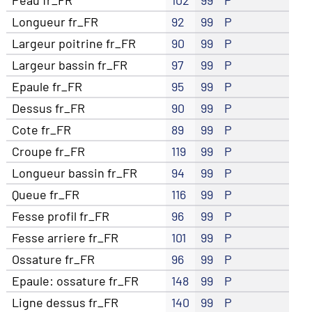
Longueur fr_FR
92
99
P
Largeur poitrine fr_FR
90
99
P
Largeur bassin fr_FR
97
99
P
Epaule fr_FR
95
99
P
Dessus fr_FR
90
99
P
Cote fr_FR
89
99
P
Croupe fr_FR
119
99
P
Longueur bassin fr_FR
94
99
P
Queue fr_FR
116
99
P
Fesse profil fr_FR
96
99
P
Fesse arriere fr_FR
101
99
P
Ossature fr_FR
96
99
P
Epaule: ossature fr_FR
148
99
P
Ligne dessus fr_FR
140
99
P