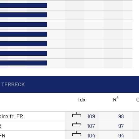
 TERBECK
Idx
R²
O
oire fr_FR
109
98
R
107
97
_FR
104
94