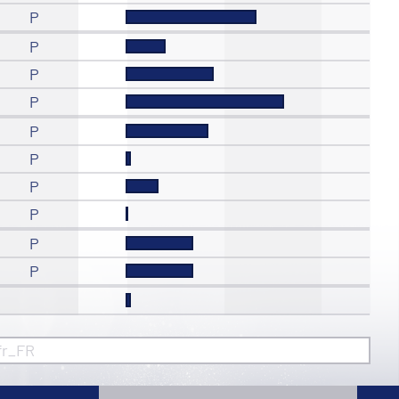
P
P
P
P
P
P
P
P
P
P
fr_FR