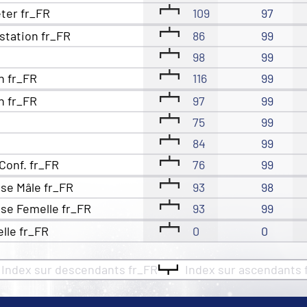
eter fr_FR
109
97
station fr_FR
86
99
98
99
n fr_FR
116
99
n fr_FR
97
99
75
99
84
99
Conf. fr_FR
76
99
se Mâle fr_FR
93
98
se Femelle fr_FR
93
99
elle fr_FR
0
0
Index sur descendants fr_FR
Index sur ascendants 