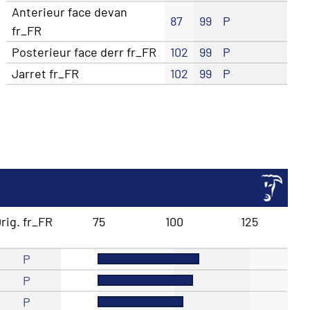
Anterieur face devan
87
99
P
fr_FR
Posterieur face derr fr_FR
102
99
P
Jarret fr_FR
102
99
P
rig. fr_FR
75
100
125
P
P
P