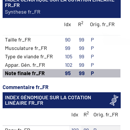
FR_FR
Synthese fr_FR
2
Idx
R
Orig. fr_FR
Taille fr_FR
90
99
P
Musculature fr_FR
99
99
P
Type de viande fr_FR
105
99
P
Appar. Gén. fr_FR
102
99
P
Note finale fr_FR
95
99
P
Commentaire fr_FR
INDEX GÉNOMIQUE SUR LA COTATION
LINÉAIRE FR_FR
2
Idx
R
Orig. fr_FR
Peau fr_FR
102
99
P