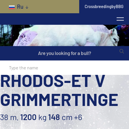
Skip to main content
Ru
CrossbreedingbyBBG
Are you looking for a bull?
RHODOS-ET V
GRIMMERTINGE
38 m.
1200
kg
148
cm
+6