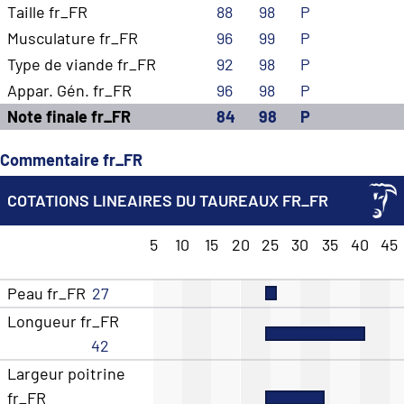
Taille fr_FR
88
98
P
Musculature fr_FR
96
99
P
Type de viande fr_FR
92
98
P
Appar. Gén. fr_FR
96
98
P
Note finale fr_FR
84
98
P
Commentaire fr_FR
COTATIONS LINEAIRES DU TAUREAUX FR_FR
5
10
15
20
25
30
35
40
45
Peau fr_FR
27
Longueur fr_FR
42
Largeur poitrine
fr_FR