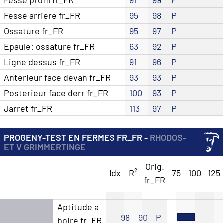
Fesse profil fr_FR
91
99
P
Fesse arriere fr_FR
95
98
P
Ossature fr_FR
95
97
P
Epaule: ossature fr_FR
63
92
P
Ligne dessus fr_FR
91
96
P
Anterieur face devan fr_FR
93
93
P
Posterieur face derr fr_FR
100
93
P
Jarret fr_FR
113
97
P
PROGENY-TEST EN FERMES FR_FR -
RHODOS-
ET V GRIMMERTINGE
Orig.
Idx
R²
75
100
125
fr_FR
Aptitude a
98
90
P
boire fr_FR