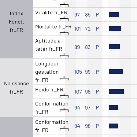
Vitalite fr_FR
Index
97
85
P
Fonct.
Mortalite fr_FR
101
72
P
fr_FR
Aptitude a
99
83
P
teter fr_FR
Longueur
gestation
105
99
P
fr_FR
Naissance
Poids fr_FR
fr_FR
107
98
P
Conformation
94
97
P
fr_FR
Conformation
94
98
P
fr_FR