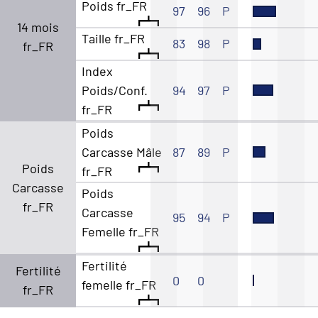
Poids fr_FR
97
96
P
14 mois
Taille fr_FR
83
98
P
fr_FR
Index
Poids/Conf.
94
97
P
fr_FR
Poids
Carcasse Mâle
87
89
P
Poids
fr_FR
Carcasse
Poids
fr_FR
Carcasse
95
94
P
Femelle fr_FR
Fertilité
Fertilité
0
0
femelle fr_FR
fr_FR