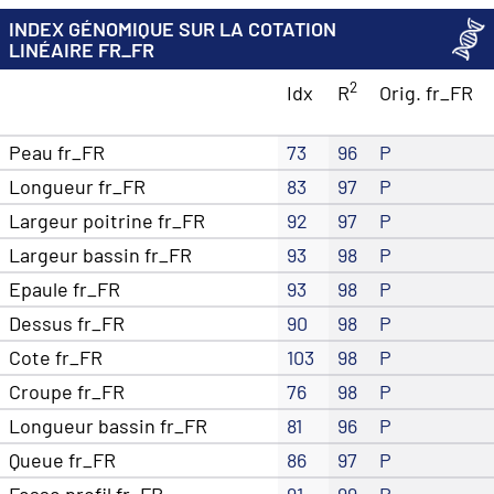
INDEX GÉNOMIQUE SUR LA COTATION
LINÉAIRE FR_FR
2
Idx
R
Orig. fr_FR
Peau fr_FR
73
96
P
Longueur fr_FR
83
97
P
Largeur poitrine fr_FR
92
97
P
Largeur bassin fr_FR
93
98
P
Epaule fr_FR
93
98
P
Dessus fr_FR
90
98
P
Cote fr_FR
103
98
P
Croupe fr_FR
76
98
P
Longueur bassin fr_FR
81
96
P
Queue fr_FR
86
97
P